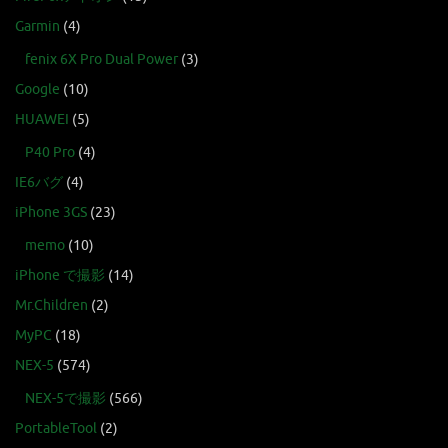
Garmin
(4)
fenix 6X Pro Dual Power
(3)
Google
(10)
HUAWEI
(5)
P40 Pro
(4)
IE6バグ
(4)
iPhone 3GS
(23)
memo
(10)
iPhone で撮影
(14)
Mr.Children
(2)
MyPC
(18)
NEX-5
(574)
NEX-5で撮影
(566)
PortableTool
(2)