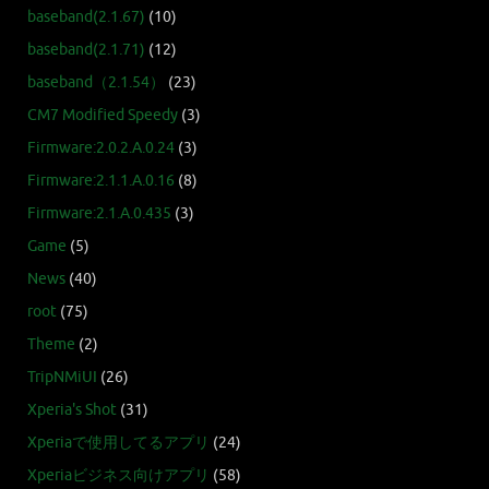
baseband(2.1.67)
(10)
baseband(2.1.71)
(12)
baseband（2.1.54）
(23)
CM7 Modified Speedy
(3)
Firmware:2.0.2.A.0.24
(3)
Firmware:2.1.1.A.0.16
(8)
Firmware:2.1.A.0.435
(3)
Game
(5)
News
(40)
root
(75)
Theme
(2)
TripNMiUI
(26)
Xperia's Shot
(31)
Xperiaで使用してるアプリ
(24)
Xperiaビジネス向けアプリ
(58)