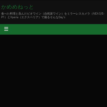
かめめねっと
食べた料理と呑んだビオワイン（自然派ワイン）をミラーレスカメラ（NEX-5/E-
P1）とXperia（エクスペリア）で撮るそんなDay's