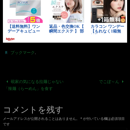
.
ブックマーク
硯家の気になる拉麺じゃない
でこぽ～ん
「辣麺（らーめん」を食す
コメントを残す
メールアドレスが公開されることはありません。
*
が付いている欄は必須項目
です