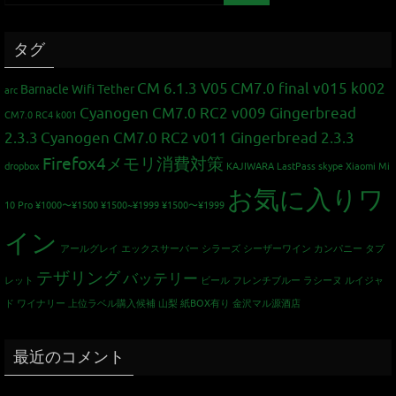
タグ
CM 6.1.3 V05
CM7.0 final v015 k002
Barnacle Wifi Tether
arc
Cyanogen CM7.0 RC2 v009 Gingerbread
CM7.0 RC4 k001
2.3.3
Cyanogen CM7.0 RC2 v011 Gingerbread 2.3.3
Firefox4メモリ消費対策
dropbox
KAJIWARA
LastPass
skype
Xiaomi Mi
お気に入りワ
10 Pro
¥1000〜¥1500
¥1500~¥1999
¥1500〜¥1999
イン
アールグレイ
エックスサーバー
シラーズ
シーザーワイン カンパニー
タブ
テザリング
バッテリー
レット
ビール
フレンチブルー
ラシーヌ
ルイジャ
ド
ワイナリー
上位ラベル購入候補
山梨
紙BOX有り
金沢マル源酒店
最近のコメント