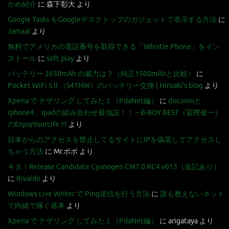
かめ紹介
に
森下彰大
より
Google Tasks をGoogleデスクトップのガジェットで表示する方法
に
Jamaal
より
無料でアメリカの電話番号を取得できる「Whistle Phone」をイン
ストール
に
soft play
より
バッテリー 2650mAh の威力は？（純正1500mAhと比較）
に
Pocket WiFi S II （S41HW）のバッテリー交換 | Hiroaki's blog
より
Xperia で テザリング してみた１（PdaNet編）
に
docomoと
iphone4、ipadの組み合わせ最強説！！ – B-BOY BEST（冨樫俊一）
のEnjoyYourLife !!!
より
日本からのアクセスを禁止してるサイトにIPを偽装してアクセスし
ちゃう方法
に
Mr.ポポ
より
キタ！Release Candidate Cyanogen CM7.0 RC4 v013（追記あり）
に
Rivaldo
より
Windows Live Writer で Ping送信を行う方法
に
誰も教えないネット
で内緒で稼ぐ基本
より
Xperia で テザリング してみた１（PdaNet編）
に
arigataya
より