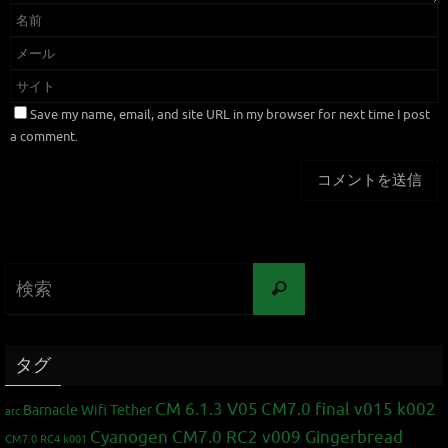
Save my name, email, and site URL in my browser for next time I post
a comment.
タグ
CM 6.1.3 V05
CM7.0 final v015 k002
Barnacle Wifi Tether
arc
Cyanogen CM7.0 RC2 v009 Gingerbread
CM7.0 RC4 k001