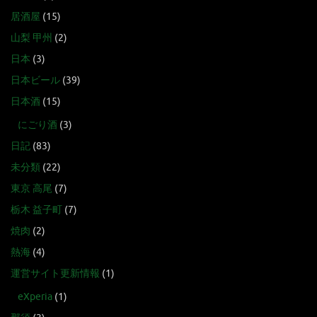
居酒屋
(15)
山梨 甲州
(2)
日本
(3)
日本ビール
(39)
日本酒
(15)
にごり酒
(3)
日記
(83)
未分類
(22)
東京 高尾
(7)
栃木 益子町
(7)
焼肉
(2)
熱海
(4)
運営サイト更新情報
(1)
eXperia
(1)