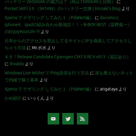
バッテリー 2650mAh の威力は？（純正1500mAhと比較）
に
Pocket WiFi S II （S41HW）のバッテリー交換 | Hiroaki's blog
より
Xperia で テザリング してみた１（PdaNet編）
に
docomoと
iphone4、ipadの組み合わせ最強説！！ – B-BOY BEST（冨樫俊一）
のEnjoyYourLife !!!
より
日本からのアクセスを禁止してるサイトにIPを偽装してアクセスし
ちゃう方法
に
Mr.ポポ
より
キタ！Release Candidate Cyanogen CM7.0 RC4 v013（追記あり）
に
Rivaldo
より
Windows Live Writer で Ping送信を行う方法
に
誰も教えないネット
で内緒で稼ぐ基本
より
Xperia で テザリング してみた１（PdaNet編）
に
arigataya
より
かめ紹介
に
いっくん
より