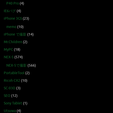
P40 Pro
(4)
IE6バグ
(4)
iPhone 3GS
(23)
memo
(10)
iPhone で撮影
(14)
Mr.Children
(2)
MyPC
(18)
NEX-5
(574)
NEX-5で撮影
(566)
PortableTool
(2)
Ricoh CX2
(10)
SC-03D
(3)
SEO
(12)
Sony Tablet
(1)
Utsuwa
(4)