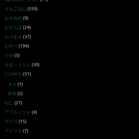
うちごはん
(559)
おされめ
(9)
おさんぽ
(24)
おつまみ
(37)
おやつ
(194)
かめ
(5)
そば・うどん
(30)
たびめも
(31)
タイ
(1)
奈良
(2)
ねこ
(21)
アブルッツォ
(4)
アプリ
(15)
アメリカ
(7)