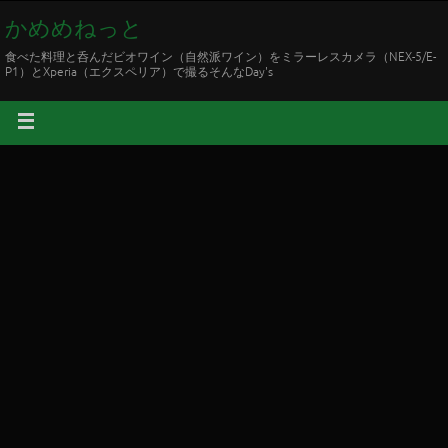
かめめねっと
食べた料理と呑んだビオワイン（自然派ワイン）をミラーレスカメラ（NEX-5/E-
P1）とXperia（エクスペリア）で撮るそんなDay's