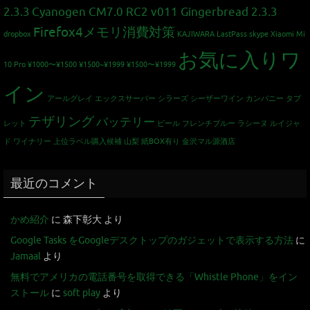
2.3.3
Cyanogen CM7.0 RC2 v011 Gingerbread 2.3.3
Firefox4メモリ消費対策
dropbox
KAJIWARA
LastPass
skype
Xiaomi Mi
お気に入りワ
10 Pro
¥1000〜¥1500
¥1500~¥1999
¥1500〜¥1999
イン
アールグレイ
エックスサーバー
シラーズ
シーザーワイン カンパニー
タブ
テザリング
バッテリー
レット
ビール
フレンチブルー
ラシーヌ
ルイジャ
ド
ワイナリー
上位ラベル購入候補
山梨
紙BOX有り
金沢マル源酒店
最近のコメント
かめ紹介
に
森下彰大
より
Google Tasks をGoogleデスクトップのガジェットで表示する方法
に
Jamaal
より
無料でアメリカの電話番号を取得できる「Whistle Phone」をイン
ストール
に
soft play
より