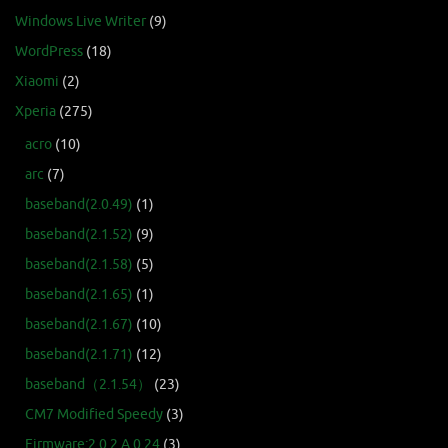
Windows Live Writer
(9)
WordPress
(18)
Xiaomi
(2)
Xperia
(275)
acro
(10)
arc
(7)
baseband(2.0.49)
(1)
baseband(2.1.52)
(9)
baseband(2.1.58)
(5)
baseband(2.1.65)
(1)
baseband(2.1.67)
(10)
baseband(2.1.71)
(12)
baseband（2.1.54）
(23)
CM7 Modified Speedy
(3)
Firmware:2.0.2.A.0.24
(3)