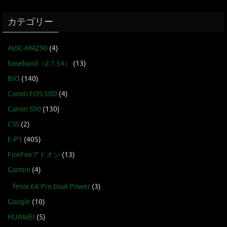
カテゴリー
AVIC-MRZ90
(4)
baseband（2.1.54）
(13)
BIO
(140)
Canon EOS 50D
(4)
Canon S90
(130)
CSS
(2)
E-P1
(405)
FireFoxアドオン
(13)
Garmin
(4)
fenix 6X Pro Dual Power
(3)
Google
(10)
HUAWEI
(5)