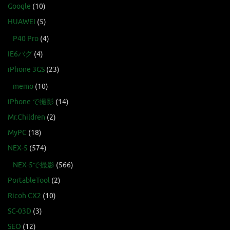
Google
(10)
HUAWEI
(5)
P40 Pro
(4)
IE6バグ
(4)
iPhone 3GS
(23)
memo
(10)
iPhone で撮影
(14)
Mr.Children
(2)
MyPC
(18)
NEX-5
(574)
NEX-5で撮影
(566)
PortableTool
(2)
Ricoh CX2
(10)
SC-03D
(3)
SEO
(12)