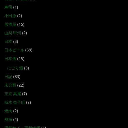
寿司
(1)
小田原
(2)
居酒屋
(15)
山梨 甲州
(2)
日本
(3)
日本ビール
(39)
日本酒
(15)
にごり酒
(3)
日記
(83)
未分類
(22)
東京 高尾
(7)
栃木 益子町
(7)
焼肉
(2)
熱海
(4)