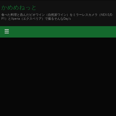
かめめねっと
食べた料理と呑んだビオワイン（自然派ワイン）をミラーレスカメラ（NEX-5/E-
P1）とXperia（エクスペリア）で撮るそんなDay's