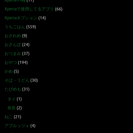
Xperia Play
(17)
Xperiaで使用してるアプリ
(66)
Xperiaオプション
(14)
うちごはん
(559)
おされめ
(9)
おさんぽ
(24)
おつまみ
(37)
おやつ
(194)
かめ
(5)
そば・うどん
(30)
たびめも
(31)
タイ
(1)
奈良
(2)
ねこ
(21)
アブルッツォ
(4)