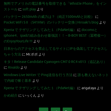
無料でアメリカの電話番号を取得できる「Whistle Phone」をイン
ストール
に
soft play
より
バッテリー 2650mAh の威力は？（純正1500mAhと比較）
に
Pocket WiFi S II （S41HW）のバッテリー交換 | Hiroaki's blog
より
Xperia で テザリング してみた１（PdaNet編）
に
docomoと
iphone4、ipadの組み合わせ最強説！！ – B-BOY BEST（冨樫俊一）
のEnjoyYourLife !!!
より
日本からのアクセスを禁止してるサイトにIPを偽装してアクセスし
ちゃう方法
に
Mr.ポポ
より
キタ！Release Candidate Cyanogen CM7.0 RC4 v013（追記あり）
に
Rivaldo
より
Windows Live Writer で Ping送信を行う方法
に
誰も教えないネット
で内緒で稼ぐ基本
より
Xperia で テザリング してみた１（PdaNet編）
に
arigataya
より
かめ紹介
に
いっくん
より