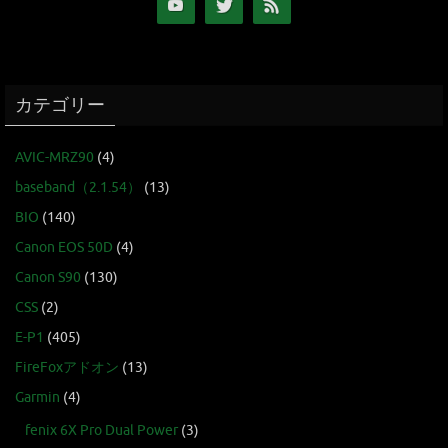
カテゴリー
AVIC-MRZ90
(4)
baseband（2.1.54）
(13)
BIO
(140)
Canon EOS 50D
(4)
Canon S90
(130)
CSS
(2)
E-P1
(405)
FireFoxアドオン
(13)
Garmin
(4)
fenix 6X Pro Dual Power
(3)