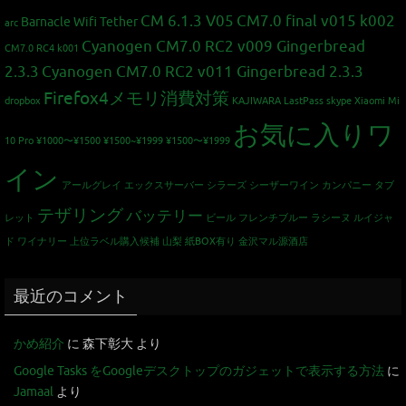
CM 6.1.3 V05
CM7.0 final v015 k002
Barnacle Wifi Tether
arc
Cyanogen CM7.0 RC2 v009 Gingerbread
CM7.0 RC4 k001
2.3.3
Cyanogen CM7.0 RC2 v011 Gingerbread 2.3.3
Firefox4メモリ消費対策
dropbox
KAJIWARA
LastPass
skype
Xiaomi Mi
お気に入りワ
10 Pro
¥1000〜¥1500
¥1500~¥1999
¥1500〜¥1999
イン
アールグレイ
エックスサーバー
シラーズ
シーザーワイン カンパニー
タブ
テザリング
バッテリー
レット
ビール
フレンチブルー
ラシーヌ
ルイジャ
ド
ワイナリー
上位ラベル購入候補
山梨
紙BOX有り
金沢マル源酒店
最近のコメント
かめ紹介
に
森下彰大
より
Google Tasks をGoogleデスクトップのガジェットで表示する方法
に
Jamaal
より