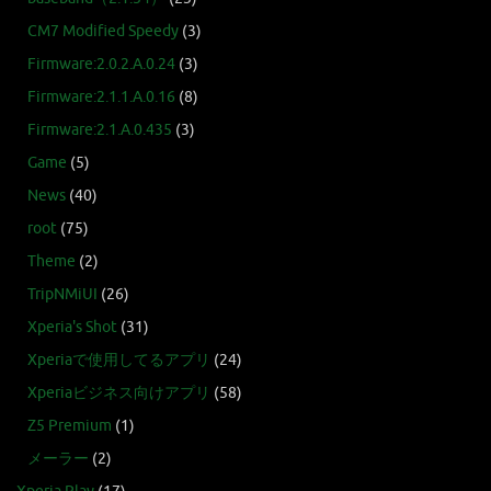
CM7 Modified Speedy
(3)
Firmware:2.0.2.A.0.24
(3)
Firmware:2.1.1.A.0.16
(8)
Firmware:2.1.A.0.435
(3)
Game
(5)
News
(40)
root
(75)
Theme
(2)
TripNMiUI
(26)
Xperia's Shot
(31)
Xperiaで使用してるアプリ
(24)
Xperiaビジネス向けアプリ
(58)
Z5 Premium
(1)
メーラー
(2)