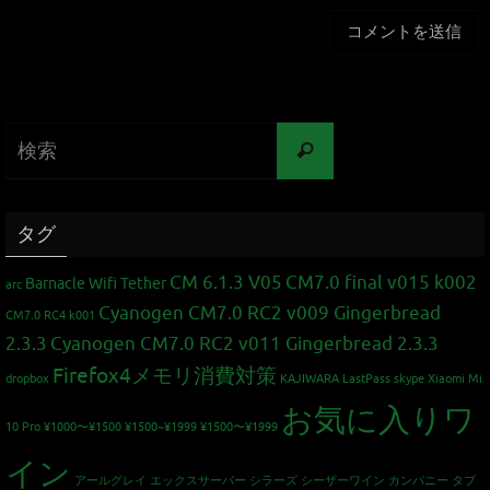
タグ
CM 6.1.3 V05
CM7.0 final v015 k002
Barnacle Wifi Tether
arc
Cyanogen CM7.0 RC2 v009 Gingerbread
CM7.0 RC4 k001
2.3.3
Cyanogen CM7.0 RC2 v011 Gingerbread 2.3.3
Firefox4メモリ消費対策
dropbox
KAJIWARA
LastPass
skype
Xiaomi Mi
お気に入りワ
10 Pro
¥1000〜¥1500
¥1500~¥1999
¥1500〜¥1999
イン
アールグレイ
エックスサーバー
シラーズ
シーザーワイン カンパニー
タブ