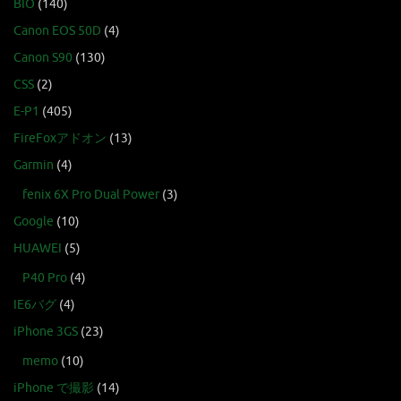
BIO
(140)
Canon EOS 50D
(4)
Canon S90
(130)
CSS
(2)
E-P1
(405)
FireFoxアドオン
(13)
Garmin
(4)
fenix 6X Pro Dual Power
(3)
Google
(10)
HUAWEI
(5)
P40 Pro
(4)
IE6バグ
(4)
iPhone 3GS
(23)
memo
(10)
iPhone で撮影
(14)