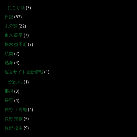
にごり酒
(3)
日記
(83)
未分類
(22)
東京 高尾
(7)
栃木 益子町
(7)
焼肉
(2)
熱海
(4)
運営サイト更新情報
(1)
eXperia
(1)
那須
(3)
長野
(4)
長野 上高地
(4)
長野 乗鞍
(5)
長野 松本
(9)