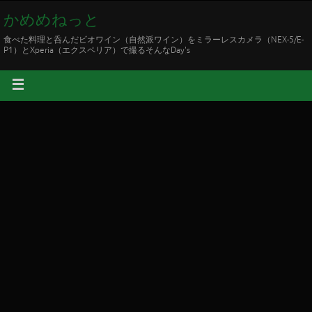
かめめねっと
食べた料理と呑んだビオワイン（自然派ワイン）をミラーレスカメラ（NEX-5/E-
P1）とXperia（エクスペリア）で撮るそんなDay's