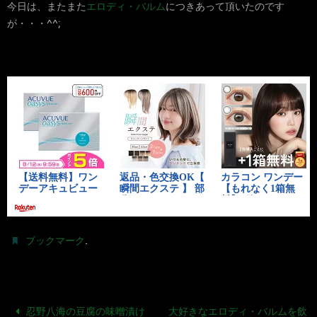
今日は、またまた
エロディ・バルム
につきあって頂いたのです
が・・・^^;
.
ブックマーク
忍野八海の豆腐の味噌漬け
大好きなエロディ・バルムを飲