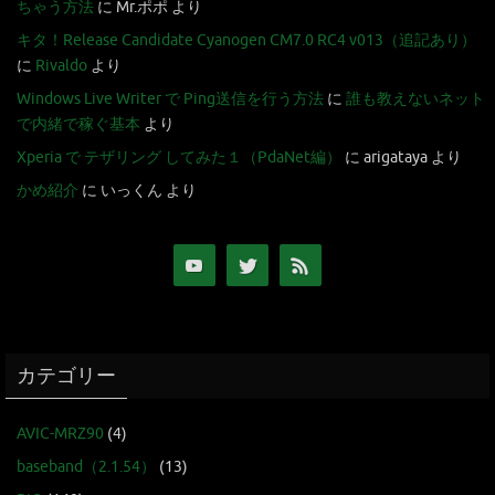
ちゃう方法
に
Mr.ポポ
より
キタ！Release Candidate Cyanogen CM7.0 RC4 v013（追記あり）
に
Rivaldo
より
Windows Live Writer で Ping送信を行う方法
に
誰も教えないネット
で内緒で稼ぐ基本
より
Xperia で テザリング してみた１（PdaNet編）
に
arigataya
より
かめ紹介
に
いっくん
より
カテゴリー
AVIC-MRZ90
(4)
baseband（2.1.54）
(13)