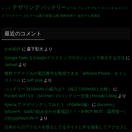
テザリング
バッテリー
レット
ビール
フレンチブルー
ラシーヌ
ルイジャ
ド
ワイナリー
上位ラベル購入候補
山梨
紙BOX有り
金沢マル源酒店
最近のコメント
かめ紹介
に
森下彰大
より
Google Tasks をGoogleデスクトップのガジェットで表示する方法
に
Jamaal
より
無料でアメリカの電話番号を取得できる「Whistle Phone」をイン
ストール
に
soft play
より
バッテリー 2650mAh の威力は？（純正1500mAhと比較）
に
Pocket WiFi S II （S41HW）のバッテリー交換 | Hiroaki's blog
より
Xperia で テザリング してみた１（PdaNet編）
に
docomoと
iphone4、ipadの組み合わせ最強説！！ – B-BOY BEST（冨樫俊一）
のEnjoyYourLife !!!
より
日本からのアクセスを禁止してるサイトにIPを偽装してアクセスし