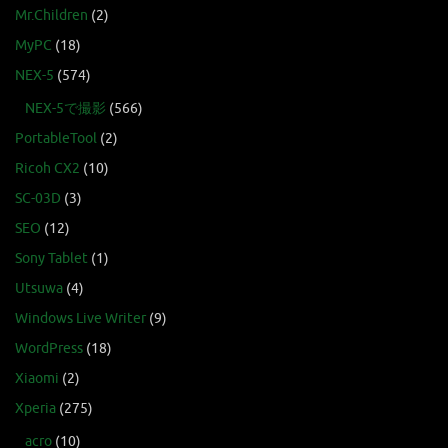
Mr.Children
(2)
MyPC
(18)
NEX-5
(574)
NEX-5で撮影
(566)
PortableTool
(2)
Ricoh CX2
(10)
SC-03D
(3)
SEO
(12)
Sony Tablet
(1)
Utsuwa
(4)
Windows Live Writer
(9)
WordPress
(18)
Xiaomi
(2)
Xperia
(275)
acro
(10)