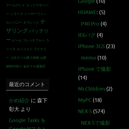
Google
(10)
アールグレイ
エックスサーバ
HUAWEI
(5)
ー
シラーズ
シーザーワイン
テ
カンパニー
タブレット
P40 Pro
(4)
ザリング
バッテリ
IE6バグ
(4)
ー
ビール
フレンチブルー
ラ
iPhone 3GS
(23)
シーヌ
ルイジャド
ワイナリ
memo
(10)
ー
上位ラベル購入候補
山梨
紙BOX有り
金沢マル源酒店
iPhone で撮影
(14)
最近のコメント
Mr.Children
(2)
MyPC
(18)
かめ紹介
に
森下
彰大
より
NEX-5
(574)
Google Tasks を
NEX-5で撮影