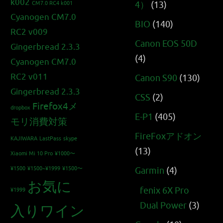
k002
4）
(13)
CM7.0 RC4 k001
Cyanogen CM7.0
BIO
(140)
RC2 v009
Canon EOS 50D
Gingerbread 2.3.3
(4)
Cyanogen CM7.0
RC2 v011
Canon S90
(130)
Gingerbread 2.3.3
CSS
(2)
Firefox4メ
dropbox
E-P1
(405)
モリ消費対策
FireFoxアドオン
KAJIWARA
LastPass
skype
(13)
Xiaomi Mi 10 Pro
¥1000〜
¥1500
¥1500~¥1999
¥1500〜
Garmin
(4)
お気に
fenix 6X Pro
¥1999
Dual Power
(3)
入りワイン