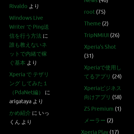
News
(40)
Rivaldo
より
root
(75)
Windows Live
Theme
(2)
Writer で Ping送
TripNMiUI
(26)
信を行う方法
に
誰も教えないネ
Xperia's Shot
ットで内緒で稼
(31)
ぐ基本
より
Xperiaで使用し
Xperia で テザリ
てるアプリ
(24)
ング してみた１
Xperiaビジネス
（PdaNet編）
に
向けアプリ
(58)
arigataya
より
Z5 Premium
(1)
かめ紹介
に
いっ
メーラー
(2)
くん
より
Xperia Play
(17)