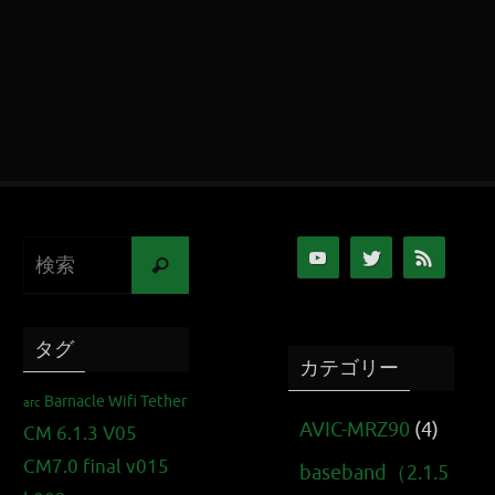
タグ
カテゴリー
Barnacle Wifi Tether
arc
AVIC-MRZ90
(4)
CM 6.1.3 V05
CM7.0 final v015
baseband（2.1.5