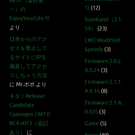
BEST（冨樫俊
1)
(12)
一）の
EnjoyYourLife !!!
baseband（2.1.
より
54）
(23)
日本からのアク
CM7 Modified
セスを禁止して
Speedy
(3)
るサイトにIPを
Firmware:2.0.2.
偽装してアクセ
A.0.24
(3)
スしちゃう方法
Firmware:2.1.1.
に
Mr.ポポ
より
A.0.16
(8)
キタ！Release
Firmware:2.1.A.
Candidate
0.435
(3)
Cyanogen CM7.0
RC4 v013（追記
Game
(5)
あり）
に