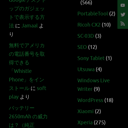
Googleデスクト
(566)
ップのガジェッ
PortableTool
(2)
トで表示する方
Ricoh CX2
(10)
法
に
Jamaal
よ
り
SC-03D
(3)
無料でアメリカ
SEO
(12)
の電話番号を取
Sony Tablet
(1)
得できる
Utsuwa
(4)
「Whistle
Phone」をイン
Windows Live
ストール
に
soft
Writer
(9)
play
より
WordPress
(18)
バッテリー
Xiaomi
(2)
2650mAh の威力
Xperia
(275)
は？（純正