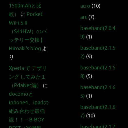
1500mAhと比
acro
(10)
較）
に
Pocket
arc
(7)
WiFi S II
baseband(2.0.4
（S41HW）のバ
9)
(1)
ッテリー交換 |
baseband(2.1.5
Hiroaki's blog
よ
2)
(9)
り
baseband(2.1.5
Xperia で テザリ
8)
(5)
ング してみた１
（PdaNet編）
に
baseband(2.1.6
docomoと
5)
(1)
iphone4、ipadの
baseband(2.1.6
組み合わせ最強
7)
(10)
説！！ – B-BOY
baseband(2.1.7