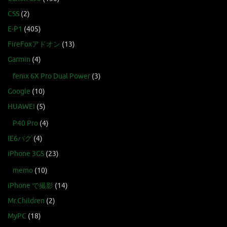
CSS
(2)
E-P1
(405)
FireFoxアドオン
(13)
Garmin
(4)
fenix 6X Pro Dual Power
(3)
Google
(10)
HUAWEI
(5)
P40 Pro
(4)
IE6バグ
(4)
iPhone 3GS
(23)
memo
(10)
iPhone で撮影
(14)
Mr.Children
(2)
MyPC
(18)