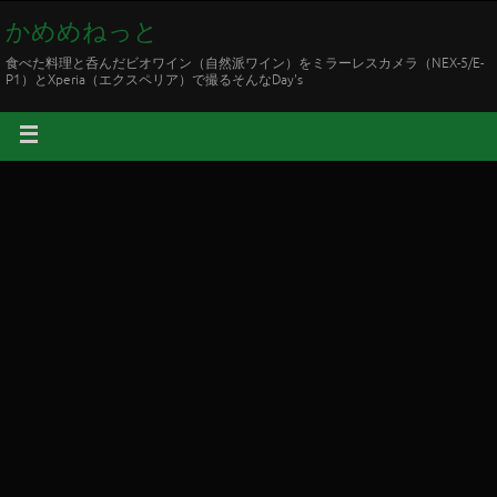
かめめねっと
食べた料理と呑んだビオワイン（自然派ワイン）をミラーレスカメラ（NEX-5/E-
P1）とXperia（エクスペリア）で撮るそんなDay's