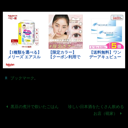
.
ブックマーク
黒豆の煮汁で炊いたごはん
珍しい日本酒をたくさん飲める
お店（硯家）