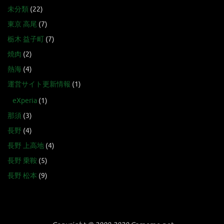
未分類
(22)
東京 高尾
(7)
栃木 益子町
(7)
焼肉
(2)
熱海
(4)
運営サイト更新情報
(1)
eXperia
(1)
那須
(3)
長野
(4)
長野 上高地
(4)
長野 乗鞍
(5)
長野 松本
(9)