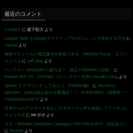
最近のコメント
かめ紹介
に
森下彰大
より
Google Tasks をGoogleデスクトップのガジェットで表示する方法
に
Jamaal
より
無料でアメリカの電話番号を取得できる「Whistle Phone」をイン
ストール
に
soft play
より
バッテリー 2650mAh の威力は？（純正1500mAhと比較）
に
Pocket WiFi S II （S41HW）のバッテリー交換 | Hiroaki's blog
より
Xperia で テザリング してみた１（PdaNet編）
に
docomoと
iphone4、ipadの組み合わせ最強説！！ – B-BOY BEST（冨樫俊一）
のEnjoyYourLife !!!
より
日本からのアクセスを禁止してるサイトにIPを偽装してアクセスし
ちゃう方法
に
Mr.ポポ
より
キタ！Release Candidate Cyanogen CM7.0 RC4 v013（追記あり）
に
Rivaldo
より