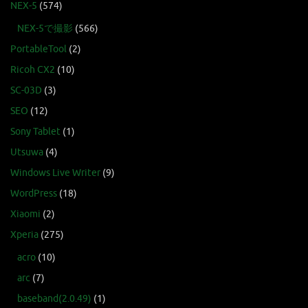
NEX-5
(574)
NEX-5で撮影
(566)
PortableTool
(2)
Ricoh CX2
(10)
SC-03D
(3)
SEO
(12)
Sony Tablet
(1)
Utsuwa
(4)
Windows Live Writer
(9)
WordPress
(18)
Xiaomi
(2)
Xperia
(275)
acro
(10)
arc
(7)
baseband(2.0.49)
(1)