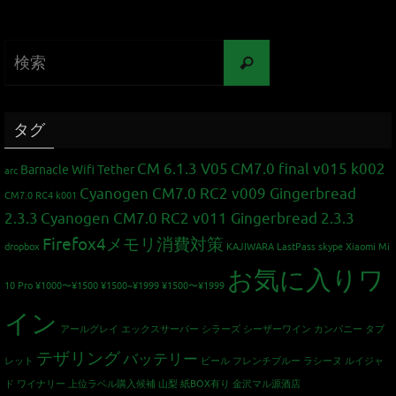
タグ
CM 6.1.3 V05
CM7.0 final v015 k002
Barnacle Wifi Tether
arc
Cyanogen CM7.0 RC2 v009 Gingerbread
CM7.0 RC4 k001
2.3.3
Cyanogen CM7.0 RC2 v011 Gingerbread 2.3.3
Firefox4メモリ消費対策
dropbox
KAJIWARA
LastPass
skype
Xiaomi Mi
お気に入りワ
10 Pro
¥1000〜¥1500
¥1500~¥1999
¥1500〜¥1999
イン
アールグレイ
エックスサーバー
シラーズ
シーザーワイン カンパニー
タブ
テザリング
バッテリー
レット
ビール
フレンチブルー
ラシーヌ
ルイジャ
ド
ワイナリー
上位ラベル購入候補
山梨
紙BOX有り
金沢マル源酒店