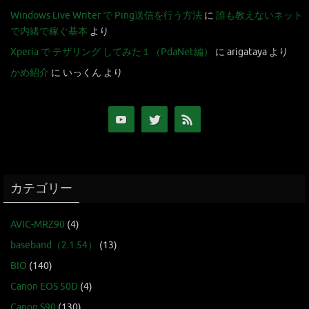
Windows Live Writer で Ping送信を行う方法
に
誰も教えないネット
で内緒で稼ぐ基本
より
Xperia で テザリング してみた１（PdaNet編）
に
arigataya
より
かめ紹介
に
いっくん
より
カテゴリー
AVIC-MRZ90
(4)
baseband（2.1.54）
(13)
BIO
(140)
Canon EOS 50D
(4)
Canon S90
(130)