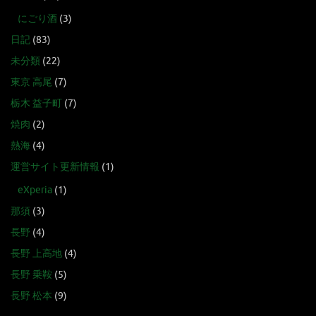
にごり酒
(3)
日記
(83)
未分類
(22)
東京 高尾
(7)
栃木 益子町
(7)
焼肉
(2)
熱海
(4)
運営サイト更新情報
(1)
eXperia
(1)
那須
(3)
長野
(4)
長野 上高地
(4)
長野 乗鞍
(5)
長野 松本
(9)