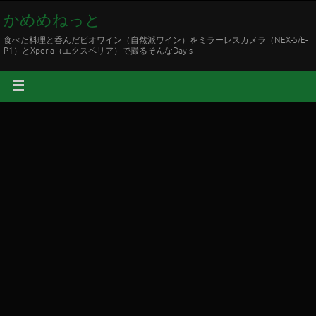
かめめねっと
食べた料理と呑んだビオワイン（自然派ワイン）をミラーレスカメラ（NEX-5/E-
P1）とXperia（エクスペリア）で撮るそんなDay's