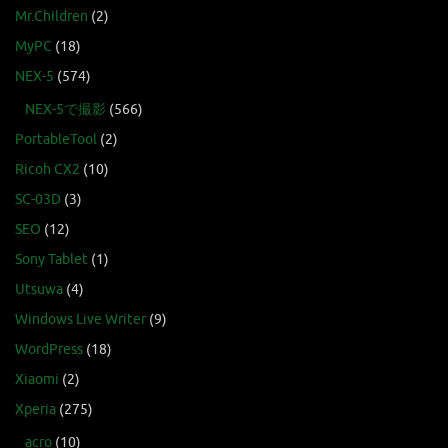
Mr.Children
(2)
MyPC
(18)
NEX-5
(574)
NEX-5で撮影
(566)
PortableTool
(2)
Ricoh CX2
(10)
SC-03D
(3)
SEO
(12)
Sony Tablet
(1)
Utsuwa
(4)
Windows Live Writer
(9)
WordPress
(18)
Xiaomi
(2)
Xperia
(275)
acro
(10)