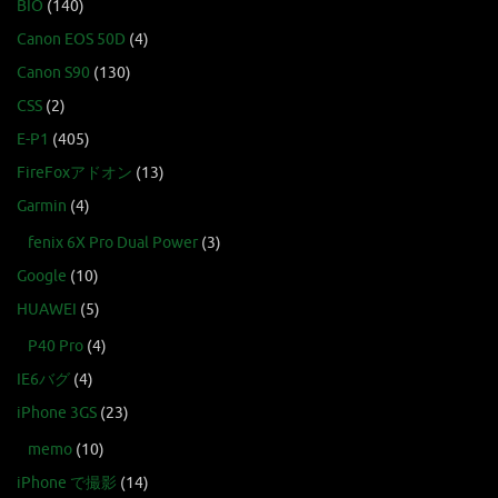
BIO
(140)
Canon EOS 50D
(4)
Canon S90
(130)
CSS
(2)
E-P1
(405)
FireFoxアドオン
(13)
Garmin
(4)
fenix 6X Pro Dual Power
(3)
Google
(10)
HUAWEI
(5)
P40 Pro
(4)
IE6バグ
(4)
iPhone 3GS
(23)
memo
(10)
iPhone で撮影
(14)