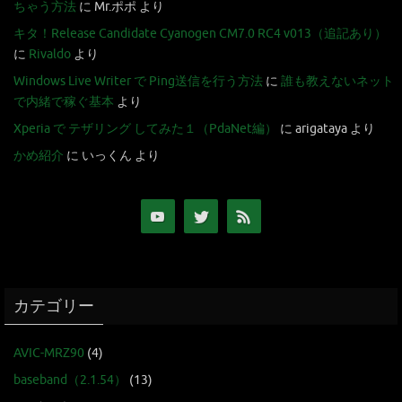
ちゃう方法
に
Mr.ポポ
より
キタ！Release Candidate Cyanogen CM7.0 RC4 v013（追記あり）
に
Rivaldo
より
Windows Live Writer で Ping送信を行う方法
に
誰も教えないネット
で内緒で稼ぐ基本
より
Xperia で テザリング してみた１（PdaNet編）
に
arigataya
より
かめ紹介
に
いっくん
より
カテゴリー
AVIC-MRZ90
(4)
baseband（2.1.54）
(13)