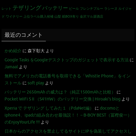
テザリング
バッテリー
レット
ビール
フレンチブルー
ラシーヌ
ルイジャ
ド
ワイナリー
上位ラベル購入候補
山梨
紙BOX有り
金沢マル源酒店
最近のコメント
かめ紹介
に
森下彰大
より
Google Tasks をGoogleデスクトップのガジェットで表示する方法
に
Jamaal
より
無料でアメリカの電話番号を取得できる「Whistle Phone」をイン
ストール
に
soft play
より
バッテリー 2650mAh の威力は？（純正1500mAhと比較）
に
Pocket WiFi S II （S41HW）のバッテリー交換 | Hiroaki's blog
より
Xperia で テザリング してみた１（PdaNet編）
に
docomoと
iphone4、ipadの組み合わせ最強説！！ – B-BOY BEST（冨樫俊一）
のEnjoyYourLife !!!
より
日本からのアクセスを禁止してるサイトにIPを偽装してアクセスし