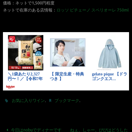
価格：ネットで1,500円程度
ネットで在庫のある店情報：
ロッソ ピチェーノ スペリオーレ 750ml
.
.
お気に入りワイン
ブックマーク
今日はnobuでディナーです
ねぇ、しゃー。びびはどうした