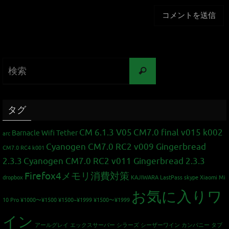
タグ
CM 6.1.3 V05
CM7.0 final v015 k002
Barnacle Wifi Tether
arc
Cyanogen CM7.0 RC2 v009 Gingerbread
CM7.0 RC4 k001
2.3.3
Cyanogen CM7.0 RC2 v011 Gingerbread 2.3.3
Firefox4メモリ消費対策
dropbox
KAJIWARA
LastPass
skype
Xiaomi Mi
お気に入りワ
10 Pro
¥1000〜¥1500
¥1500~¥1999
¥1500〜¥1999
イン
アールグレイ
エックスサーバー
シラーズ
シーザーワイン カンパニー
タブ