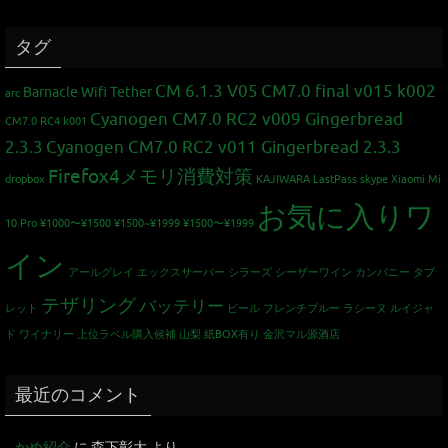
タグ
CM 6.1.3 V05
CM7.0 final v015 k002
Barnacle Wifi Tether
arc
Cyanogen CM7.0 RC2 v009 Gingerbread
CM7.0 RC4 k001
2.3.3
Cyanogen CM7.0 RC2 v011 Gingerbread 2.3.3
Firefox4メモリ消費対策
dropbox
KAJIWARA
LastPass
skype
Xiaomi Mi
お気に入りワ
10 Pro
¥1000〜¥1500
¥1500~¥1999
¥1500〜¥1999
イン
アールグレイ
エックスサーバー
シラーズ
シーザーワイン カンパニー
タブ
テザリング
バッテリー
レット
ビール
フレンチブルー
ラシーヌ
ルイジャ
ド
ワイナリー
上位ラベル購入候補
山梨
紙BOX有り
金沢マル源酒店
最近のコメント
かめ紹介
に
森下彰大
より