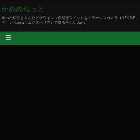
かめめねっと
食べた料理と呑んだビオワイン（自然派ワイン）をミラーレスカメラ（NEX-5/E-
P1）とXperia（エクスペリア）で撮るそんなDay's