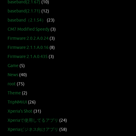
baseband(2.1.67)
(10)
baseband(2.1.71)
(12)
baseband（2.1.54）
(23)
CM7 Modified Speedy
(3)
Firmware:2.0.2.A.0.24
(3)
Firmware:2.1.1.A.0.16
(8)
Firmware:2.1.A.0.435
(3)
Game
(5)
News
(40)
root
(75)
Theme
(2)
TripNMiUI
(26)
Xperia's Shot
(31)
Xperiaで使用してるアプリ
(24)
Xperiaビジネス向けアプリ
(58)