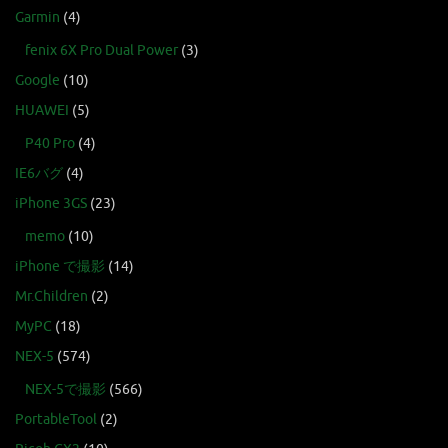
Garmin
(4)
fenix 6X Pro Dual Power
(3)
Google
(10)
HUAWEI
(5)
P40 Pro
(4)
IE6バグ
(4)
iPhone 3GS
(23)
memo
(10)
iPhone で撮影
(14)
Mr.Children
(2)
MyPC
(18)
NEX-5
(574)
NEX-5で撮影
(566)
PortableTool
(2)