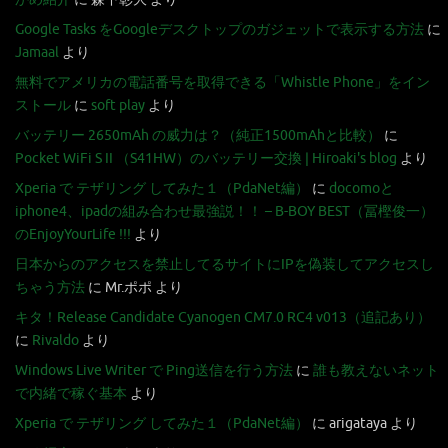
Google Tasks をGoogleデスクトップのガジェットで表示する方法
に
Jamaal
より
無料でアメリカの電話番号を取得できる「Whistle Phone」をイン
ストール
に
soft play
より
バッテリー 2650mAh の威力は？（純正1500mAhと比較）
に
Pocket WiFi S II （S41HW）のバッテリー交換 | Hiroaki's blog
より
Xperia で テザリング してみた１（PdaNet編）
に
docomoと
iphone4、ipadの組み合わせ最強説！！ – B-BOY BEST（冨樫俊一）
のEnjoyYourLife !!!
より
日本からのアクセスを禁止してるサイトにIPを偽装してアクセスし
ちゃう方法
に
Mr.ポポ
より
キタ！Release Candidate Cyanogen CM7.0 RC4 v013（追記あり）
に
Rivaldo
より
Windows Live Writer で Ping送信を行う方法
に
誰も教えないネット
で内緒で稼ぐ基本
より
Xperia で テザリング してみた１（PdaNet編）
に
arigataya
より