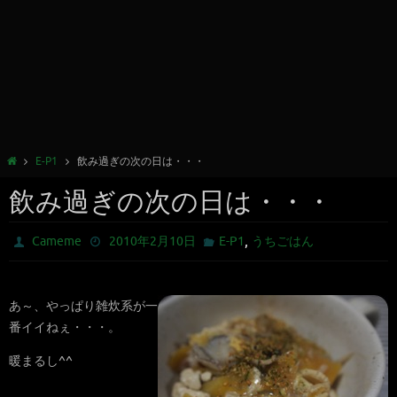
E-P1
飲み過ぎの次の日は・・・
飲み過ぎの次の日は・・・
,
Cameme
2010年2月10日
E-P1
うちごはん
あ～、やっぱり雑炊系が一
番イイねぇ・・・。
暖まるし^^