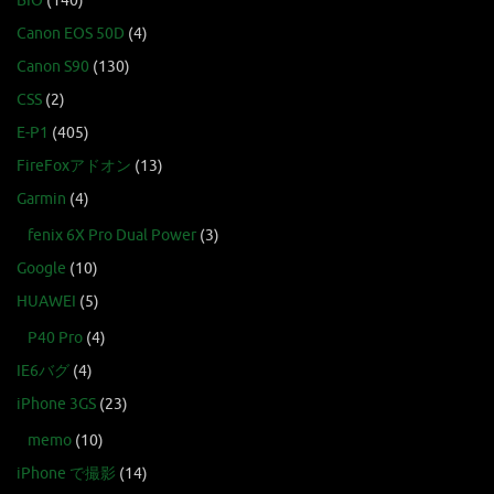
BIO
(140)
Canon EOS 50D
(4)
Canon S90
(130)
CSS
(2)
E-P1
(405)
FireFoxアドオン
(13)
Garmin
(4)
fenix 6X Pro Dual Power
(3)
Google
(10)
HUAWEI
(5)
P40 Pro
(4)
IE6バグ
(4)
iPhone 3GS
(23)
memo
(10)
iPhone で撮影
(14)