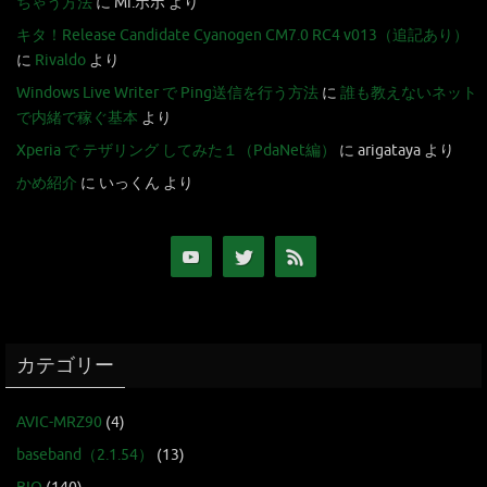
ちゃう方法
に
Mr.ポポ
より
キタ！Release Candidate Cyanogen CM7.0 RC4 v013（追記あり）
に
Rivaldo
より
Windows Live Writer で Ping送信を行う方法
に
誰も教えないネット
で内緒で稼ぐ基本
より
Xperia で テザリング してみた１（PdaNet編）
に
arigataya
より
かめ紹介
に
いっくん
より
カテゴリー
AVIC-MRZ90
(4)
baseband（2.1.54）
(13)