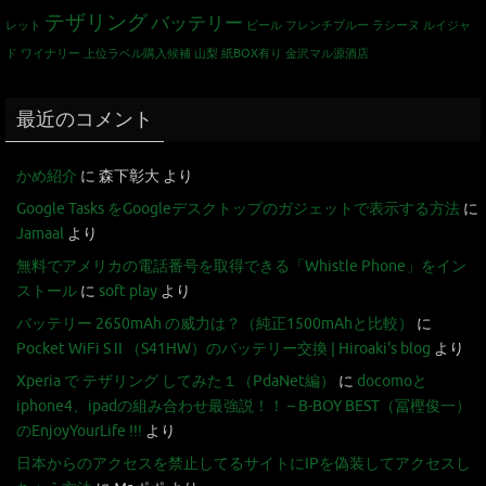
テザリング
バッテリー
レット
ビール
フレンチブルー
ラシーヌ
ルイジャ
ド
ワイナリー
上位ラベル購入候補
山梨
紙BOX有り
金沢マル源酒店
最近のコメント
かめ紹介
に
森下彰大
より
Google Tasks をGoogleデスクトップのガジェットで表示する方法
に
Jamaal
より
無料でアメリカの電話番号を取得できる「Whistle Phone」をイン
ストール
に
soft play
より
バッテリー 2650mAh の威力は？（純正1500mAhと比較）
に
Pocket WiFi S II （S41HW）のバッテリー交換 | Hiroaki's blog
より
Xperia で テザリング してみた１（PdaNet編）
に
docomoと
iphone4、ipadの組み合わせ最強説！！ – B-BOY BEST（冨樫俊一）
のEnjoyYourLife !!!
より
日本からのアクセスを禁止してるサイトにIPを偽装してアクセスし