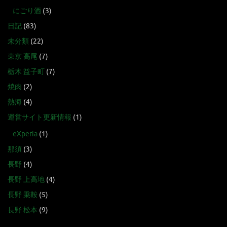
にごり酒
(3)
日記
(83)
未分類
(22)
東京 高尾
(7)
栃木 益子町
(7)
焼肉
(2)
熱海
(4)
運営サイト更新情報
(1)
eXperia
(1)
那須
(3)
長野
(4)
長野 上高地
(4)
長野 乗鞍
(5)
長野 松本
(9)