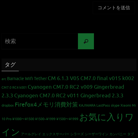
タグ
CM 6.1.3 V05
CM7.0 final v015 k002
Barnacle Wifi Tether
arc
Cyanogen CM7.0 RC2 v009 Gingerbread
CM7.0 RC4 k001
2.3.3
Cyanogen CM7.0 RC2 v011 Gingerbread 2.3.3
Firefox4メモリ消費対策
dropbox
KAJIWARA
LastPass
skype
Xiaomi Mi
お気に入りワ
10 Pro
¥1000〜¥1500
¥1500~¥1999
¥1500〜¥1999
イン
アールグレイ
エックスサーバー
シラーズ
シーザーワイン カンパニー
タブ