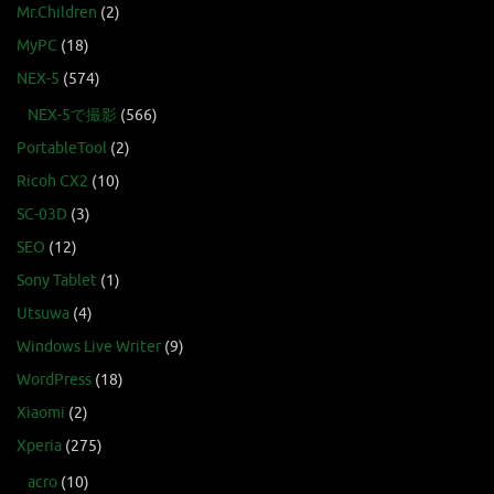
Mr.Children
(2)
MyPC
(18)
NEX-5
(574)
NEX-5で撮影
(566)
PortableTool
(2)
Ricoh CX2
(10)
SC-03D
(3)
SEO
(12)
Sony Tablet
(1)
Utsuwa
(4)
Windows Live Writer
(9)
WordPress
(18)
Xiaomi
(2)
Xperia
(275)
acro
(10)