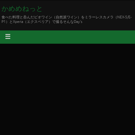
かめめねっと
食べた料理と呑んだビオワイン（自然派ワイン）をミラーレスカメラ（NEX-5/E-
P1）とXperia（エクスペリア）で撮るそんなDay's