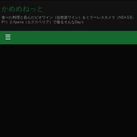
かめめねっと
食べた料理と呑んだビオワイン（自然派ワイン）をミラーレスカメラ（NEX-5/E-
P1）とXperia（エクスペリア）で撮るそんなDay's