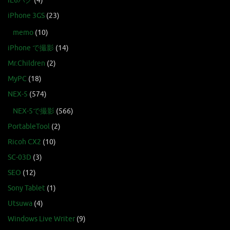
IE6バグ
(4)
iPhone 3GS
(23)
memo
(10)
iPhone で撮影
(14)
Mr.Children
(2)
MyPC
(18)
NEX-5
(574)
NEX-5で撮影
(566)
PortableTool
(2)
Ricoh CX2
(10)
SC-03D
(3)
SEO
(12)
Sony Tablet
(1)
Utsuwa
(4)
Windows Live Writer
(9)