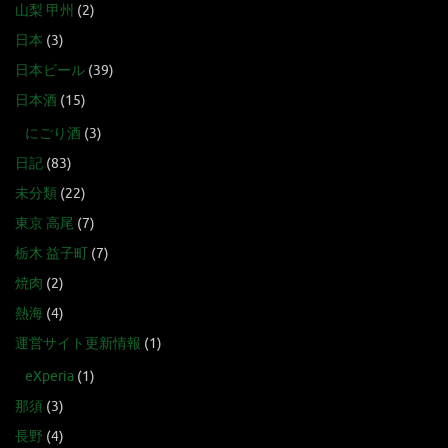
山梨 甲州
(2)
日本
(3)
日本ビール
(39)
日本酒
(15)
にごり酒
(3)
日記
(83)
未分類
(22)
東京 高尾
(7)
栃木 益子町
(7)
焼肉
(2)
熱海
(4)
運営サイト更新情報
(1)
eXperia
(1)
那須
(3)
長野
(4)