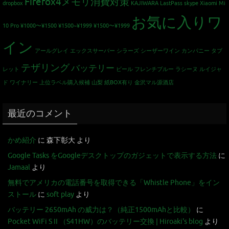
Firefox4メモリ消費対策
dropbox
KAJIWARA
LastPass
skype
Xiaomi Mi
お気に入りワ
10 Pro
¥1000〜¥1500
¥1500~¥1999
¥1500〜¥1999
イン
アールグレイ
エックスサーバー
シラーズ
シーザーワイン カンパニー
タブ
テザリング
バッテリー
レット
ビール
フレンチブルー
ラシーヌ
ルイジャ
ド
ワイナリー
上位ラベル購入候補
山梨
紙BOX有り
金沢マル源酒店
最近のコメント
かめ紹介
に
森下彰大
より
Google Tasks をGoogleデスクトップのガジェットで表示する方法
に
Jamaal
より
無料でアメリカの電話番号を取得できる「Whistle Phone」をイン
ストール
に
soft play
より
バッテリー 2650mAh の威力は？（純正1500mAhと比較）
に
Pocket WiFi S II （S41HW）のバッテリー交換 | Hiroaki's blog
より