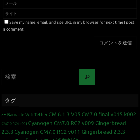
Save my name, email, and site URL in my browser for next time I post
a comment.
タグ
CM 6.1.3 V05
CM7.0 final v015 k002
Barnacle Wifi Tether
arc
Cyanogen CM7.0 RC2 v009 Gingerbread
CM7.0 RC4 k001
2.3.3
Cyanogen CM7.0 RC2 v011 Gingerbread 2.3.3