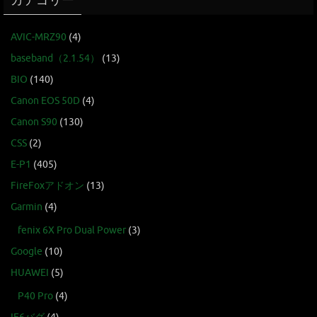
カテゴリー
AVIC-MRZ90
(4)
baseband（2.1.54）
(13)
BIO
(140)
Canon EOS 50D
(4)
Canon S90
(130)
CSS
(2)
E-P1
(405)
FireFoxアドオン
(13)
Garmin
(4)
fenix 6X Pro Dual Power
(3)
Google
(10)
HUAWEI
(5)
P40 Pro
(4)