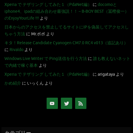
Xperia で テザリング してみた１（PdaNet編）
に
docomoと
iphone4、ipadの組み合わせ最強説！！ – B-BOY BEST（冨樫俊一）
のEnjoyYourLife !!!
より
日本からのアクセスを禁止してるサイトにIPを偽装してアクセスし
ちゃう方法
に
Mr.ポポ
より
キタ！Release Candidate Cyanogen CM7.0 RC4 v013（追記あり）
に
Rivaldo
より
Windows Live Writer で Ping送信を行う方法
に
誰も教えないネット
で内緒で稼ぐ基本
より
Xperia で テザリング してみた１（PdaNet編）
に
arigataya
より
かめ紹介
に
いっくん
より