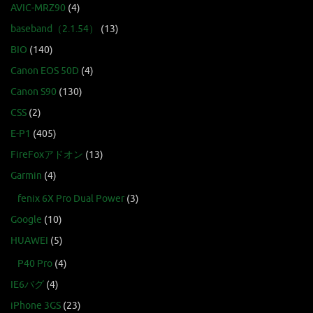
AVIC-MRZ90
(4)
baseband（2.1.54）
(13)
BIO
(140)
Canon EOS 50D
(4)
Canon S90
(130)
CSS
(2)
E-P1
(405)
FireFoxアドオン
(13)
Garmin
(4)
fenix 6X Pro Dual Power
(3)
Google
(10)
HUAWEI
(5)
P40 Pro
(4)
IE6バグ
(4)
iPhone 3GS
(23)