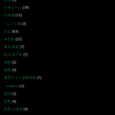
日本ビール
(39)
日本酒
(15)
にごり酒
(3)
日記
(83)
未分類
(22)
東京 高尾
(7)
栃木 益子町
(7)
焼肉
(2)
熱海
(4)
運営サイト更新情報
(1)
eXperia
(1)
那須
(3)
長野
(4)
長野 上高地
(4)