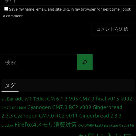
Save my name, email, and site URL in my browser for next time I post
a comment.
タグ
CM 6.1.3 V05
CM7.0 final v015 k002
Barnacle Wifi Tether
arc
Cyanogen CM7.0 RC2 v009 Gingerbread
CM7.0 RC4 k001
2.3.3
Cyanogen CM7.0 RC2 v011 Gingerbread 2.3.3
Firefox4メモリ消費対策
dropbox
KAJIWARA
LastPass
skype
Xiaomi Mi