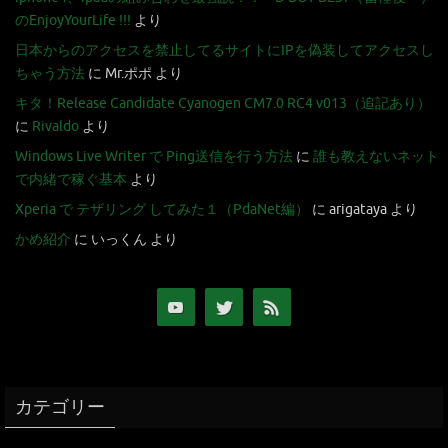
のEnjoyYourLife !!!
より
日本からのアクセスを禁止してるサイトにIPを偽装してアクセスし
ちゃう方法
に
Mr.ポポ
より
キタ！Release Candidate Cyanogen CM7.0 RC4 v013（追記あり）
に
Rivaldo
より
Windows Live Writer で Ping送信を行う方法
に
誰も教えないネット
で内緒で稼ぐ基本
より
Xperia で テザリング してみた１（PdaNet編）
に
arigataya
より
かめ紹介
に
いっくん
より
カテゴリー