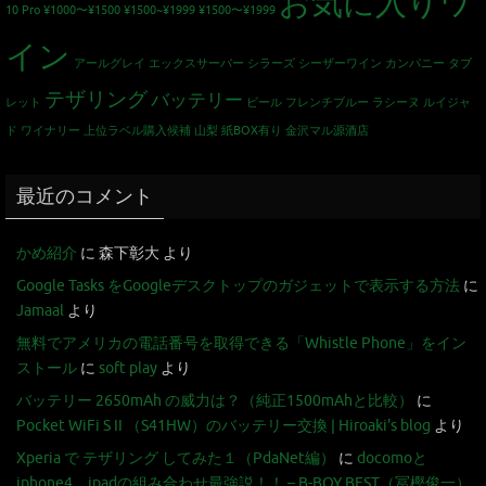
お気に入りワ
10 Pro
¥1000〜¥1500
¥1500~¥1999
¥1500〜¥1999
イン
アールグレイ
エックスサーバー
シラーズ
シーザーワイン カンパニー
タブ
テザリング
バッテリー
レット
ビール
フレンチブルー
ラシーヌ
ルイジャ
ド
ワイナリー
上位ラベル購入候補
山梨
紙BOX有り
金沢マル源酒店
最近のコメント
かめ紹介
に
森下彰大
より
Google Tasks をGoogleデスクトップのガジェットで表示する方法
に
Jamaal
より
無料でアメリカの電話番号を取得できる「Whistle Phone」をイン
ストール
に
soft play
より
バッテリー 2650mAh の威力は？（純正1500mAhと比較）
に
Pocket WiFi S II （S41HW）のバッテリー交換 | Hiroaki's blog
より
Xperia で テザリング してみた１（PdaNet編）
に
docomoと
iphone4、ipadの組み合わせ最強説！！ – B-BOY BEST（冨樫俊一）