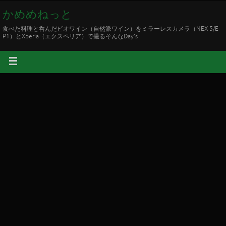
かめめねっと
食べた料理と呑んだビオワイン（自然派ワイン）をミラーレスカメラ（NEX-5/E-
P1）とXperia（エクスペリア）で撮るそんなDay's