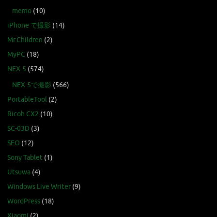
memo
(10)
iPhone で撮影
(14)
Mr.Children
(2)
MyPC
(18)
NEX-5
(574)
NEX-5で撮影
(566)
PortableTool
(2)
Ricoh CX2
(10)
SC-03D
(3)
SEO
(12)
Sony Tablet
(1)
Utsuwa
(4)
Windows Live Writer
(9)
WordPress
(18)
Xiaomi
(2)