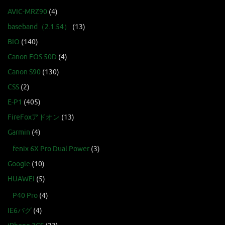
AVIC-MRZ90
(4)
baseband（2.1.54）
(13)
BIO
(140)
Canon EOS 50D
(4)
Canon S90
(130)
CSS
(2)
E-P1
(405)
FireFoxアドオン
(13)
Garmin
(4)
fenix 6X Pro Dual Power
(3)
Google
(10)
HUAWEI
(5)
P40 Pro
(4)
IE6バグ
(4)