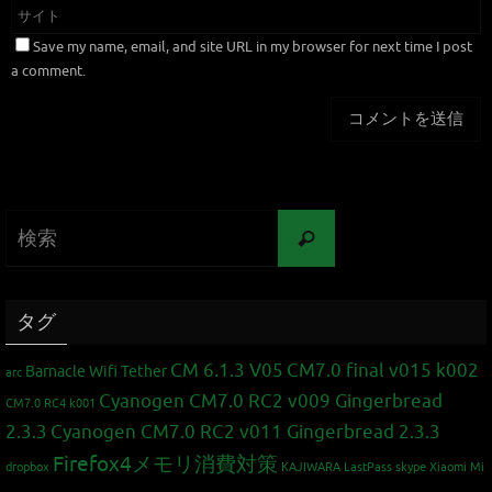
Save my name, email, and site URL in my browser for next time I post
a comment.
タグ
CM 6.1.3 V05
CM7.0 final v015 k002
Barnacle Wifi Tether
arc
Cyanogen CM7.0 RC2 v009 Gingerbread
CM7.0 RC4 k001
2.3.3
Cyanogen CM7.0 RC2 v011 Gingerbread 2.3.3
Firefox4メモリ消費対策
dropbox
KAJIWARA
LastPass
skype
Xiaomi Mi