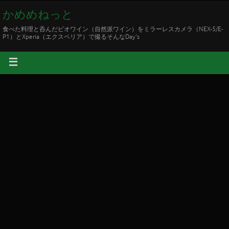
かめめねっと
食べた料理と呑んだビオワイン（自然派ワイン）をミラーレスカメラ（NEX-5/E-
P1）とXperia（エクスペリア）で撮るそんなDay's