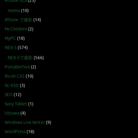
iPhone 3GS
(23)
memo
(10)
iPhone で撮影
(14)
Mr.Children
(2)
MyPC
(18)
NEX-5
(574)
NEX-5で撮影
(566)
PortableTool
(2)
Ricoh CX2
(10)
SC-03D
(3)
SEO
(12)
Sony Tablet
(1)
Utsuwa
(4)
Windows Live Writer
(9)
WordPress
(18)