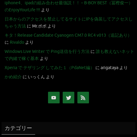
iphone4、ipadの組み合わせ最強説！！ – B-BOY BEST（冨樫俊一）
のEnjoyYourLife !!!
より
日本からのアクセスを禁止してるサイトにIPを偽装してアクセスし
ちゃう方法
に
Mr.ポポ
より
キタ！Release Candidate Cyanogen CM7.0 RC4 v013（追記あり）
に
Rivaldo
より
Windows Live Writer で Ping送信を行う方法
に
誰も教えないネット
で内緒で稼ぐ基本
より
Xperia で テザリング してみた１（PdaNet編）
に
arigataya
より
かめ紹介
に
いっくん
より
カテゴリー