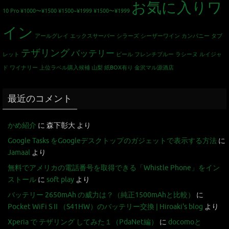
お気に入りワ
10 Pro
¥1000〜¥1500
¥1500~¥1999
¥1500〜¥1999
イン
アールグレイ
エックスサーバー
シラーズ
シーザーワイン カンパニー
タブ
テザリング
バッテリー
レット
ビール
フレンチブルー
ラシーヌ
ルイジャ
ド
ワイナリー
上位ラベル購入候補
山梨
紙BOX有り
金沢マル源酒店
最近のコメント
かめ紹介
に
森下彰大
より
Google Tasks をGoogleデスクトップのガジェットで表示する方法
に
Jamaal
より
無料でアメリカの電話番号を取得できる「Whistle Phone」をイン
ストール
に
soft play
より
バッテリー 2650mAh の威力は？（純正1500mAhと比較）
に
Pocket WiFi S II （S41HW）のバッテリー交換 | Hiroaki's blog
より
Xperia で テザリング してみた１（PdaNet編）
に
docomoと