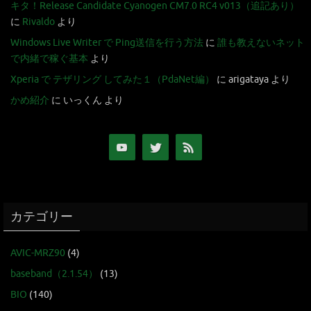
キタ！Release Candidate Cyanogen CM7.0 RC4 v013（追記あり）
に
Rivaldo
より
Windows Live Writer で Ping送信を行う方法
に
誰も教えないネット
で内緒で稼ぐ基本
より
Xperia で テザリング してみた１（PdaNet編）
に
arigataya
より
かめ紹介
に
いっくん
より
カテゴリー
AVIC-MRZ90
(4)
baseband（2.1.54）
(13)
BIO
(140)