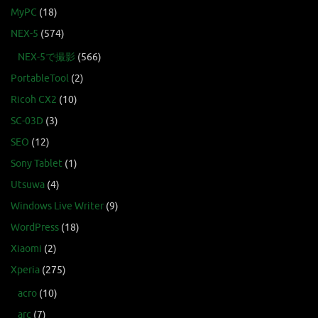
MyPC
(18)
NEX-5
(574)
NEX-5で撮影
(566)
PortableTool
(2)
Ricoh CX2
(10)
SC-03D
(3)
SEO
(12)
Sony Tablet
(1)
Utsuwa
(4)
Windows Live Writer
(9)
WordPress
(18)
Xiaomi
(2)
Xperia
(275)
acro
(10)
arc
(7)