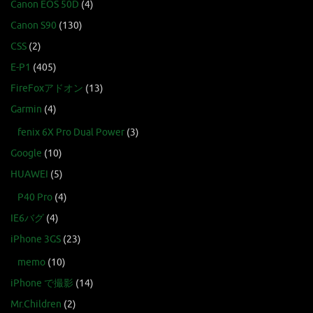
Canon EOS 50D
(4)
Canon S90
(130)
CSS
(2)
E-P1
(405)
FireFoxアドオン
(13)
Garmin
(4)
fenix 6X Pro Dual Power
(3)
Google
(10)
HUAWEI
(5)
P40 Pro
(4)
IE6バグ
(4)
iPhone 3GS
(23)
memo
(10)
iPhone で撮影
(14)
Mr.Children
(2)