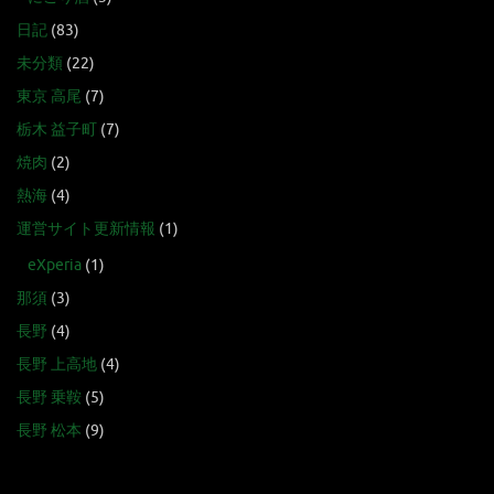
日記
(83)
未分類
(22)
東京 高尾
(7)
栃木 益子町
(7)
焼肉
(2)
熱海
(4)
運営サイト更新情報
(1)
eXperia
(1)
那須
(3)
長野
(4)
長野 上高地
(4)
長野 乗鞍
(5)
長野 松本
(9)