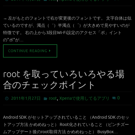
→ 左がもとのフォントで右が変更後のフォントです。 文字自体は似
ているのですが、濁点（゛）半濁点（゜）が大きめで見やすいのが
特徴です。 右の上から3段目Wi-Fi設定のアクセス「ポ」イント
の"ポ"が…
CONTINUE READING
root を取っていろいろやる場
合のチェックポイント
,
0
2011年1月27日
root
Xperiaで使用してるアプリ
Android SDK がセットアップされていること （Android SDK のセッ
トアップ方法 かめめねっと） Root化されていること （ピンチズー
ムアップデート後のroot取得方法 かめめねっと） BusyBox…