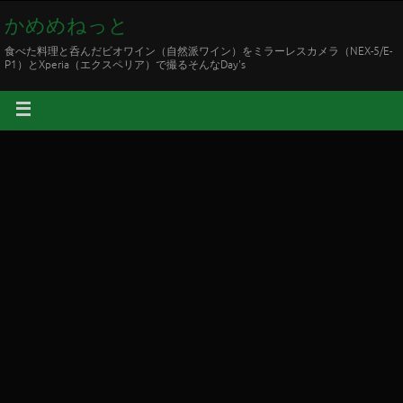
かめめねっと
食べた料理と呑んだビオワイン（自然派ワイン）をミラーレスカメラ（NEX-5/E-
P1）とXperia（エクスペリア）で撮るそんなDay's