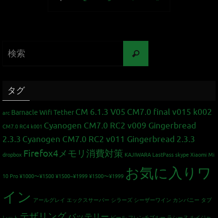
タグ
CM 6.1.3 V05
CM7.0 final v015 k002
Barnacle Wifi Tether
arc
Cyanogen CM7.0 RC2 v009 Gingerbread
CM7.0 RC4 k001
2.3.3
Cyanogen CM7.0 RC2 v011 Gingerbread 2.3.3
Firefox4メモリ消費対策
dropbox
KAJIWARA
LastPass
skype
Xiaomi Mi
お気に入りワ
10 Pro
¥1000〜¥1500
¥1500~¥1999
¥1500〜¥1999
イン
アールグレイ
エックスサーバー
シラーズ
シーザーワイン カンパニー
タブ
テザリング
バッテリー
レット
ビール
フレンチブルー
ラシーヌ
ルイジャ