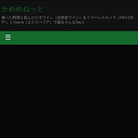
かめめねっと
食べた料理と呑んだビオワイン（自然派ワイン）をミラーレスカメラ（NEX-5/E-
P1）とXperia（エクスペリア）で撮るそんなDay's