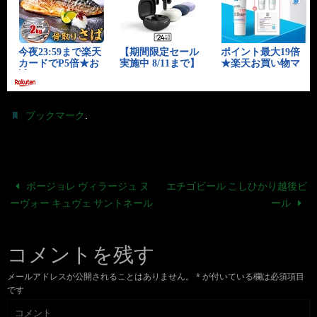
.
ブックマーク
ボージョレ ヴィラージュ ヌ
エチゴビール こしひかり越後ビ
ーヴォー キュヴェ サントネール
ール
コメントを残す
メールアドレスが公開されることはありません。
*
が付いている欄は必須項目
です