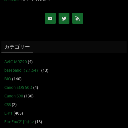
カテゴリー
AVIC-MRZ90
(4)
baseband（2.1.54）
(13)
BIO
(140)
Canon EOS 50D
(4)
Canon S90
(130)
CSS
(2)
E-P1
(405)
FireFoxアドオン
(13)