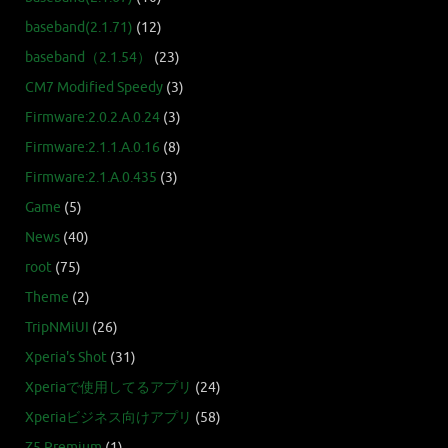
baseband(2.1.71)
(12)
baseband（2.1.54）
(23)
CM7 Modified Speedy
(3)
Firmware:2.0.2.A.0.24
(3)
Firmware:2.1.1.A.0.16
(8)
Firmware:2.1.A.0.435
(3)
Game
(5)
News
(40)
root
(75)
Theme
(2)
TripNMiUI
(26)
Xperia's Shot
(31)
Xperiaで使用してるアプリ
(24)
Xperiaビジネス向けアプリ
(58)
Z5 Premium
(1)