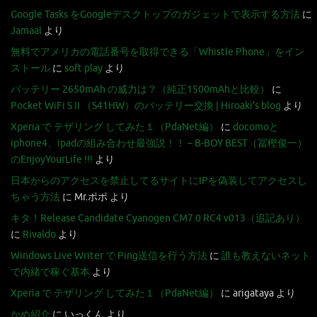
Google Tasks をGoogleデスクトップのガジェットで表示する方法
に
Jamaal
より
無料でアメリカの電話番号を取得できる「Whistle Phone」をイン
ストール
に
soft play
より
バッテリー 2650mAh の威力は？（純正1500mAhと比較）
に
Pocket WiFi S II （S41HW）のバッテリー交換 | Hiroaki's blog
より
Xperia で テザリング してみた１（PdaNet編）
に
docomoと
iphone4、ipadの組み合わせ最強説！！ – B-BOY BEST（冨樫俊一）
のEnjoyYourLife !!!
より
日本からのアクセスを禁止してるサイトにIPを偽装してアクセスし
ちゃう方法
に
Mr.ポポ
より
キタ！Release Candidate Cyanogen CM7.0 RC4 v013（追記あり）
に
Rivaldo
より
Windows Live Writer で Ping送信を行う方法
に
誰も教えないネット
で内緒で稼ぐ基本
より
Xperia で テザリング してみた１（PdaNet編）
に
arigataya
より
かめ紹介
に
いっくん
より