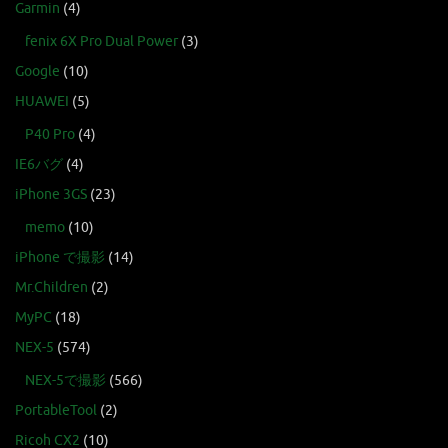
Garmin
(4)
fenix 6X Pro Dual Power
(3)
Google
(10)
HUAWEI
(5)
P40 Pro
(4)
IE6バグ
(4)
iPhone 3GS
(23)
memo
(10)
iPhone で撮影
(14)
Mr.Children
(2)
MyPC
(18)
NEX-5
(574)
NEX-5で撮影
(566)
PortableTool
(2)
Ricoh CX2
(10)