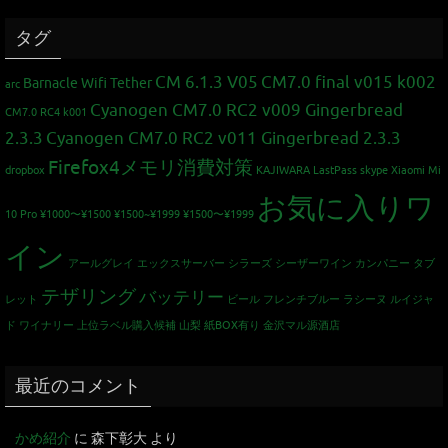
タグ
CM 6.1.3 V05
CM7.0 final v015 k002
Barnacle Wifi Tether
arc
Cyanogen CM7.0 RC2 v009 Gingerbread
CM7.0 RC4 k001
2.3.3
Cyanogen CM7.0 RC2 v011 Gingerbread 2.3.3
Firefox4メモリ消費対策
dropbox
KAJIWARA
LastPass
skype
Xiaomi Mi
お気に入りワ
10 Pro
¥1000〜¥1500
¥1500~¥1999
¥1500〜¥1999
イン
アールグレイ
エックスサーバー
シラーズ
シーザーワイン カンパニー
タブ
テザリング
バッテリー
レット
ビール
フレンチブルー
ラシーヌ
ルイジャ
ド
ワイナリー
上位ラベル購入候補
山梨
紙BOX有り
金沢マル源酒店
最近のコメント
かめ紹介
に
森下彰大
より