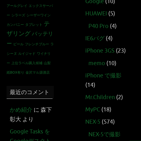
Google
(10)
アールグレイ
エックスサーバ
HUAWEI
(5)
ー
シラーズ
シーザーワイン
テ
カンパニー
タブレット
P40 Pro
(4)
ザリング
バッテリ
IE6バグ
(4)
ー
ビール
フレンチブルー
ラ
iPhone 3GS
(23)
シーヌ
ルイジャド
ワイナリ
memo
(10)
ー
上位ラベル購入候補
山梨
紙BOX有り
金沢マル源酒店
iPhone で撮影
(14)
最近のコメント
Mr.Children
(2)
MyPC
(18)
かめ紹介
に
森下
彰大
より
NEX-5
(574)
Google Tasks を
NEX-5で撮影