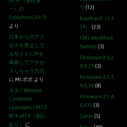
BEST（冨樫俊
1)
(12)
一）の
EnjoyYourLife !!!
baseband（2.1.
より
54）
(23)
日本からのアク
CM7 Modified
セスを禁止して
Speedy
(3)
るサイトにIPを
Firmware:2.0.2.
偽装してアクセ
A.0.24
(3)
スしちゃう方法
Firmware:2.1.1.
に
Mr.ポポ
より
A.0.16
(8)
キタ！Release
Firmware:2.1.A.
Candidate
0.435
(3)
Cyanogen CM7.0
RC4 v013（追記
Game
(5)
あり）
に