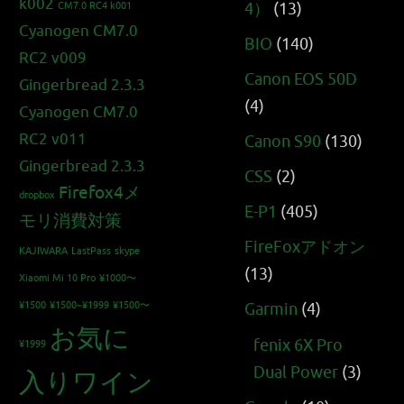
k002
4）
(13)
CM7.0 RC4 k001
Cyanogen CM7.0
BIO
(140)
RC2 v009
Canon EOS 50D
Gingerbread 2.3.3
(4)
Cyanogen CM7.0
RC2 v011
Canon S90
(130)
Gingerbread 2.3.3
CSS
(2)
Firefox4メ
dropbox
E-P1
(405)
モリ消費対策
FireFoxアドオン
KAJIWARA
LastPass
skype
(13)
Xiaomi Mi 10 Pro
¥1000〜
¥1500
¥1500~¥1999
¥1500〜
Garmin
(4)
お気に
fenix 6X Pro
¥1999
Dual Power
(3)
入りワイン