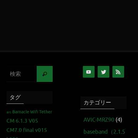
タグ
カテゴリー
Barnacle Wifi Tether
arc
AVIC-MRZ90
(4)
CM 6.1.3 V05
CM7.0 final v015
baseband（2.1.5