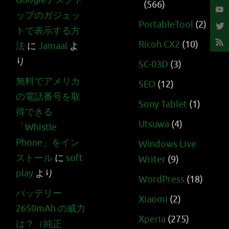
Googleデスクト
(566)
ップのガジェッ
PortableTool
(2)
トで表示する方
Ricoh CX2
(10)
法
に
Jamaal
よ
り
SC-03D
(3)
無料でアメリカ
SEO
(12)
の電話番号を取
Sony Tablet
(1)
得できる
Utsuwa
(4)
「Whistle
Phone」をイン
Windows Live
ストール
に
soft
Writer
(9)
play
より
WordPress
(18)
バッテリー
Xiaomi
(2)
2650mAh の威力
Xperia
(275)
は？（純正