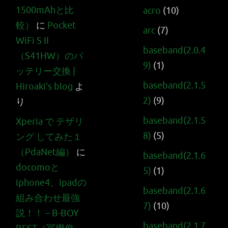
1500mAhと比
acro
(10)
較）
に
Pocket
arc
(7)
WiFi S II
baseband(2.0.4
（S41HW）のバ
9)
(1)
ッテリー交換 |
baseband(2.1.5
Hiroaki's blog
よ
2)
(9)
り
baseband(2.1.5
Xperia で テザリ
8)
(5)
ング してみた１
（PdaNet編）
に
baseband(2.1.6
docomoと
5)
(1)
iphone4、ipadの
baseband(2.1.6
組み合わせ最強
7)
(10)
説！！ – B-BOY
baseband(2.1.7