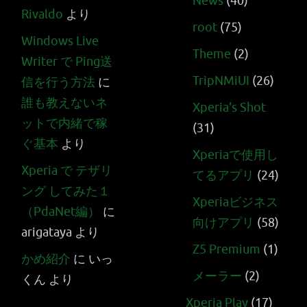
News
(40)
Rivaldo
より
root
(75)
Windows Live
Theme
(2)
Writer で Ping送
TripNMiUI
(26)
信を行う方法
に
誰も教えないネ
Xperia's Shot
ットで内緒で稼
(31)
ぐ基本
より
Xperiaで使用し
Xperia で テザリ
てるアプリ
(24)
ング してみた１
Xperiaビジネス
（PdaNet編）
に
向けアプリ
(58)
arigataya
より
Z5 Premium
(1)
かめ紹介
に
いっ
メーラー
(2)
くん
より
Xperia Play
(17)