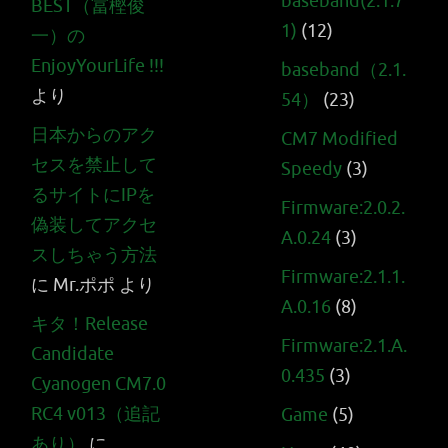
baseband(2.1.7
BEST（冨樫俊
1)
(12)
一）の
EnjoyYourLife !!!
baseband（2.1.
より
54）
(23)
日本からのアク
CM7 Modified
セスを禁止して
Speedy
(3)
るサイトにIPを
Firmware:2.0.2.
偽装してアクセ
A.0.24
(3)
スしちゃう方法
Firmware:2.1.1.
に
Mr.ポポ
より
A.0.16
(8)
キタ！Release
Firmware:2.1.A.
Candidate
0.435
(3)
Cyanogen CM7.0
RC4 v013（追記
Game
(5)
あり）
に