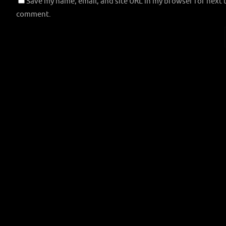
Save my name, email, and site URL in my browser for next t
comment.