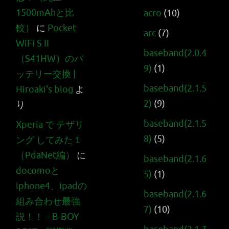
1500mAhと比
acro
(10)
較）
に
Pocket
arc
(7)
WiFi S II
baseband(2.0.4
（S41HW）のバ
9)
(1)
ッテリー交換 |
baseband(2.1.5
Hiroaki's blog
よ
2)
(9)
り
baseband(2.1.5
Xperia で テザリ
8)
(5)
ング してみた１
（PdaNet編）
に
baseband(2.1.6
docomoと
5)
(1)
iphone4、ipadの
baseband(2.1.6
組み合わせ最強
7)
(10)
説！！ – B-BOY