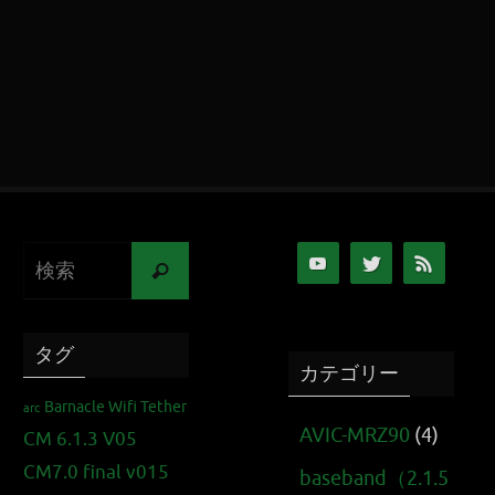
タグ
カテゴリー
Barnacle Wifi Tether
arc
AVIC-MRZ90
(4)
CM 6.1.3 V05
CM7.0 final v015
baseband（2.1.5