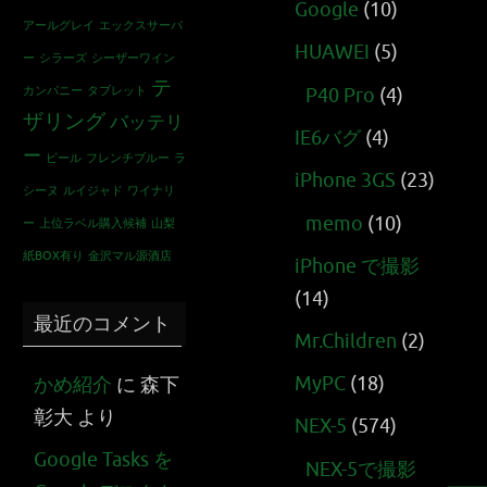
Google
(10)
アールグレイ
エックスサーバ
HUAWEI
(5)
ー
シラーズ
シーザーワイン
テ
カンパニー
タブレット
P40 Pro
(4)
ザリング
バッテリ
IE6バグ
(4)
ー
ビール
フレンチブルー
ラ
iPhone 3GS
(23)
シーヌ
ルイジャド
ワイナリ
memo
(10)
ー
上位ラベル購入候補
山梨
紙BOX有り
金沢マル源酒店
iPhone で撮影
(14)
最近のコメント
Mr.Children
(2)
MyPC
(18)
かめ紹介
に
森下
彰大
より
NEX-5
(574)
Google Tasks を
NEX-5で撮影