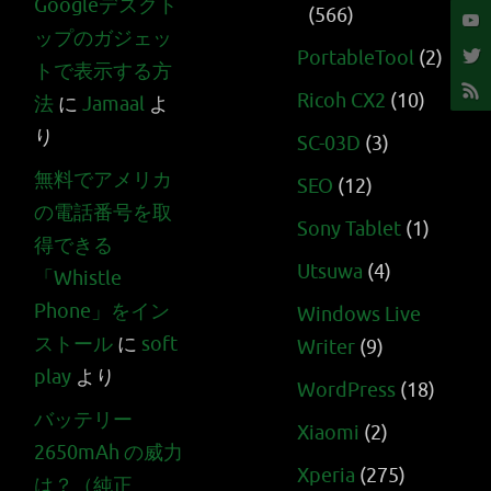
Googleデスクト
(566)
ップのガジェッ
PortableTool
(2)
トで表示する方
Ricoh CX2
(10)
法
に
Jamaal
よ
り
SC-03D
(3)
無料でアメリカ
SEO
(12)
の電話番号を取
Sony Tablet
(1)
得できる
Utsuwa
(4)
「Whistle
Phone」をイン
Windows Live
ストール
に
soft
Writer
(9)
play
より
WordPress
(18)
バッテリー
Xiaomi
(2)
2650mAh の威力
Xperia
(275)
は？（純正