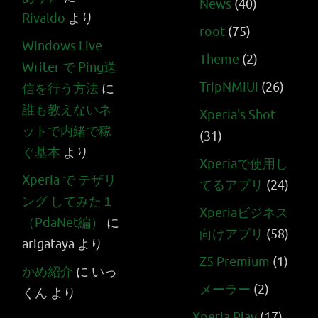
News
(40)
Rivaldo
より
root
(75)
Windows Live
Theme
(2)
Writer で Ping送
TripNMiUI
(26)
信を行う方法
に
誰も教えないネ
Xperia's Shot
ットで内緒で稼
(31)
ぐ基本
より
Xperiaで使用し
Xperia で テザリ
てるアプリ
(24)
ング してみた１
Xperiaビジネス
（PdaNet編）
に
向けアプリ
(58)
arigataya
より
Z5 Premium
(1)
かめ紹介
に
いっ
メーラー
(2)
くん
より
Xperia Play
(17)