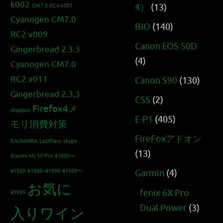
k002
4）
(13)
CM7.0 RC4 k001
Cyanogen CM7.0
BIO
(140)
RC2 v009
Canon EOS 50D
Gingerbread 2.3.3
(4)
Cyanogen CM7.0
RC2 v011
Canon S90
(130)
Gingerbread 2.3.3
CSS
(2)
Firefox4メ
dropbox
E-P1
(405)
モリ消費対策
FireFoxアドオン
KAJIWARA
LastPass
skype
(13)
Xiaomi Mi 10 Pro
¥1000〜
¥1500
¥1500~¥1999
¥1500〜
Garmin
(4)
お気に
fenix 6X Pro
¥1999
Dual Power
(3)
入りワイン