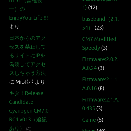
BEST（冨樫俊
1)
(12)
一）の
EnjoyYourLife !!!
baseband（2.1.
より
54）
(23)
日本からのアク
CM7 Modified
セスを禁止して
Speedy
(3)
るサイトにIPを
Firmware:2.0.2.
偽装してアクセ
A.0.24
(3)
スしちゃう方法
Firmware:2.1.1.
に
Mr.ポポ
より
A.0.16
(8)
キタ！Release
Firmware:2.1.A.
Candidate
0.435
(3)
Cyanogen CM7.0
RC4 v013（追記
Game
(5)
あり）
に