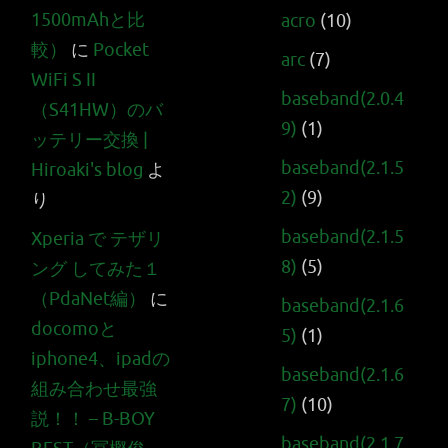
1500mAhと比
acro
(10)
較）
に
Pocket
arc
(7)
WiFi S II
baseband(2.0.4
（S41HW）のバ
9)
(1)
ッテリー交換 |
baseband(2.1.5
Hiroaki's blog
よ
2)
(9)
り
baseband(2.1.5
Xperia で テザリ
8)
(5)
ング してみた１
（PdaNet編）
に
baseband(2.1.6
docomoと
5)
(1)
iphone4、ipadの
baseband(2.1.6
組み合わせ最強
7)
(10)
説！！ – B-BOY
baseband(2.1.7