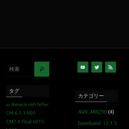
タグ
カテゴリー
Barnacle Wifi Tether
arc
AVIC-MRZ90
(4)
CM 6.1.3 V05
CM7.0 final v015
baseband（2.1.5