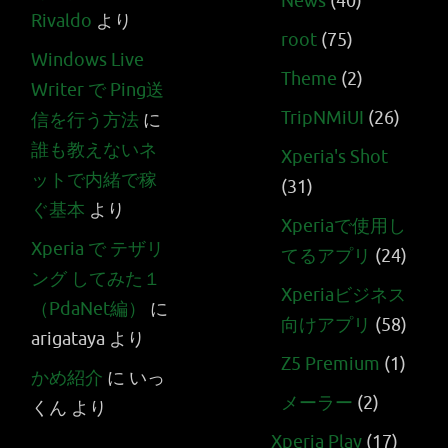
News
(40)
Rivaldo
より
root
(75)
Windows Live
Theme
(2)
Writer で Ping送
TripNMiUI
(26)
信を行う方法
に
誰も教えないネ
Xperia's Shot
ットで内緒で稼
(31)
ぐ基本
より
Xperiaで使用し
Xperia で テザリ
てるアプリ
(24)
ング してみた１
Xperiaビジネス
（PdaNet編）
に
向けアプリ
(58)
arigataya
より
Z5 Premium
(1)
かめ紹介
に
いっ
メーラー
(2)
くん
より
Xperia Play
(17)