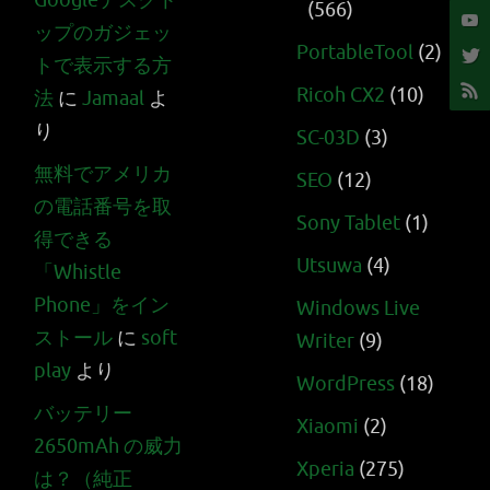
Googleデスクト
(566)
ップのガジェッ
PortableTool
(2)
トで表示する方
Ricoh CX2
(10)
法
に
Jamaal
よ
り
SC-03D
(3)
無料でアメリカ
SEO
(12)
の電話番号を取
Sony Tablet
(1)
得できる
Utsuwa
(4)
「Whistle
Phone」をイン
Windows Live
ストール
に
soft
Writer
(9)
play
より
WordPress
(18)
バッテリー
Xiaomi
(2)
2650mAh の威力
Xperia
(275)
は？（純正