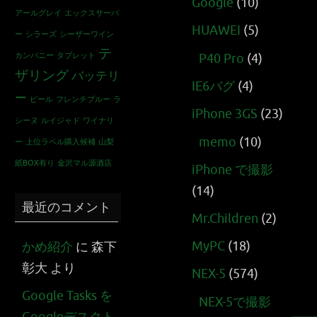
Google
(10)
アールグレイ
エックスサーバ
HUAWEI
(5)
ー
シラーズ
シーザーワイン
テ
カンパニー
タブレット
P40 Pro
(4)
ザリング
バッテリ
IE6バグ
(4)
ー
ビール
フレンチブルー
ラ
iPhone 3GS
(23)
シーヌ
ルイジャド
ワイナリ
memo
(10)
ー
上位ラベル購入候補
山梨
紙BOX有り
金沢マル源酒店
iPhone で撮影
(14)
最近のコメント
Mr.Children
(2)
MyPC
(18)
かめ紹介
に
森下
彰大
より
NEX-5
(574)
Google Tasks を
NEX-5で撮影