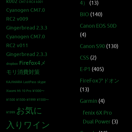
k002
4）
(13)
CM7.0 RC4 k001
Cyanogen CM7.0
BIO
(140)
RC2 v009
Canon EOS 50D
Gingerbread 2.3.3
(4)
Cyanogen CM7.0
RC2 v011
Canon S90
(130)
Gingerbread 2.3.3
CSS
(2)
Firefox4メ
dropbox
E-P1
(405)
モリ消費対策
FireFoxアドオン
KAJIWARA
LastPass
skype
(13)
Xiaomi Mi 10 Pro
¥1000〜
¥1500
¥1500~¥1999
¥1500〜
Garmin
(4)
お気に
fenix 6X Pro
¥1999
Dual Power
(3)
入りワイン