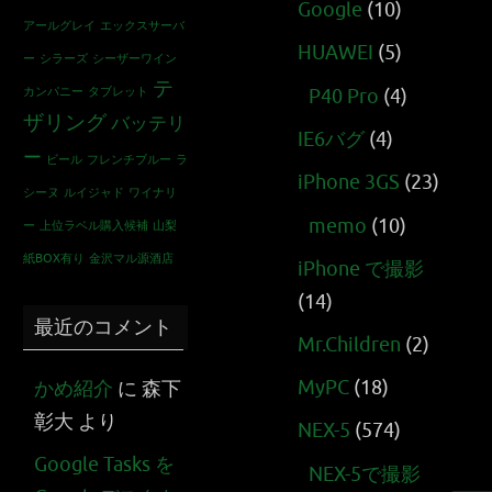
Google
(10)
アールグレイ
エックスサーバ
HUAWEI
(5)
ー
シラーズ
シーザーワイン
テ
カンパニー
タブレット
P40 Pro
(4)
ザリング
バッテリ
IE6バグ
(4)
ー
ビール
フレンチブルー
ラ
iPhone 3GS
(23)
シーヌ
ルイジャド
ワイナリ
memo
(10)
ー
上位ラベル購入候補
山梨
紙BOX有り
金沢マル源酒店
iPhone で撮影
(14)
最近のコメント
Mr.Children
(2)
MyPC
(18)
かめ紹介
に
森下
彰大
より
NEX-5
(574)
Google Tasks を
NEX-5で撮影