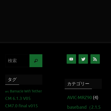
タグ
カテゴリー
Barnacle Wifi Tether
arc
AVIC-MRZ90
(4)
CM 6.1.3 V05
CM7.0 final v015
baseband（2.1.5