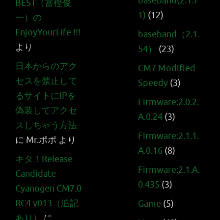
baseband(2.1.7
BEST（冨樫俊
1)
(12)
一）の
EnjoyYourLife !!!
baseband（2.1.
より
54）
(23)
日本からのアク
CM7 Modified
セスを禁止して
Speedy
(3)
るサイトにIPを
Firmware:2.0.2.
偽装してアクセ
A.0.24
(3)
スしちゃう方法
Firmware:2.1.1.
に
Mr.ポポ
より
A.0.16
(8)
キタ！Release
Firmware:2.1.A.
Candidate
0.435
(3)
Cyanogen CM7.0
RC4 v013（追記
Game
(5)
あり）
に