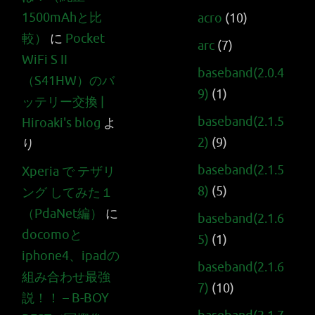
1500mAhと比
acro
(10)
較）
に
Pocket
arc
(7)
WiFi S II
baseband(2.0.4
（S41HW）のバ
9)
(1)
ッテリー交換 |
baseband(2.1.5
Hiroaki's blog
よ
2)
(9)
り
baseband(2.1.5
Xperia で テザリ
8)
(5)
ング してみた１
（PdaNet編）
に
baseband(2.1.6
docomoと
5)
(1)
iphone4、ipadの
baseband(2.1.6
組み合わせ最強
7)
(10)
説！！ – B-BOY