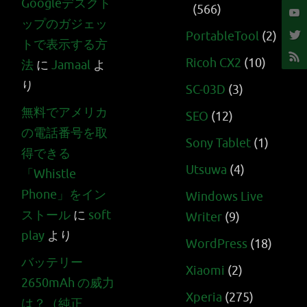
Googleデスクト
(566)
ップのガジェッ
PortableTool
(2)
トで表示する方
Ricoh CX2
(10)
法
に
Jamaal
よ
り
SC-03D
(3)
無料でアメリカ
SEO
(12)
の電話番号を取
Sony Tablet
(1)
得できる
Utsuwa
(4)
「Whistle
Phone」をイン
Windows Live
ストール
に
soft
Writer
(9)
play
より
WordPress
(18)
バッテリー
Xiaomi
(2)
2650mAh の威力
Xperia
(275)
は？（純正