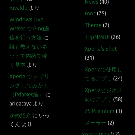
News
(40)
Rivaldo
より
root
(75)
Windows Live
Theme
(2)
Writer で Ping送
TripNMiUI
(26)
信を行う方法
に
誰も教えないネ
Xperia's Shot
ットで内緒で稼
(31)
ぐ基本
より
Xperiaで使用し
Xperia で テザリ
てるアプリ
(24)
ング してみた１
Xperiaビジネス
（PdaNet編）
に
向けアプリ
(58)
arigataya
より
Z5 Premium
(1)
かめ紹介
に
いっ
メーラー
(2)
くん
より
Xperia Play
(17)