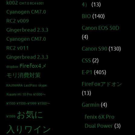
k002
4）
(13)
CM7.0 RC4 k001
Cyanogen CM7.0
BIO
(140)
RC2 v009
Canon EOS 50D
Gingerbread 2.3.3
(4)
Cyanogen CM7.0
RC2 v011
Canon S90
(130)
Gingerbread 2.3.3
CSS
(2)
Firefox4メ
dropbox
E-P1
(405)
モリ消費対策
FireFoxアドオン
KAJIWARA
LastPass
skype
(13)
Xiaomi Mi 10 Pro
¥1000〜
¥1500
¥1500~¥1999
¥1500〜
Garmin
(4)
お気に
fenix 6X Pro
¥1999
Dual Power
(3)
入りワイン