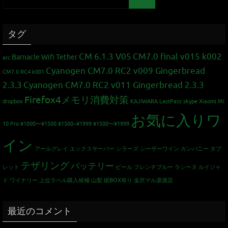
タグ
CM 6.1.3 V05
CM7.0 final v015 k002
Barnacle Wifi Tether
arc
Cyanogen CM7.0 RC2 v009 Gingerbread
CM7.0 RC4 k001
2.3.3
Cyanogen CM7.0 RC2 v011 Gingerbread 2.3.3
Firefox4メモリ消費対策
dropbox
KAJIWARA
LastPass
skype
Xiaomi Mi
お気に入りワ
10 Pro
¥1000〜¥1500
¥1500~¥1999
¥1500〜¥1999
イン
アールグレイ
エックスサーバー
シラーズ
シーザーワイン カンパニー
タブ
テザリング
バッテリー
レット
ビール
フレンチブルー
ラシーヌ
ルイジャ
ド
ワイナリー
上位ラベル購入候補
山梨
紙BOX有り
金沢マル源酒店
最近のコメント