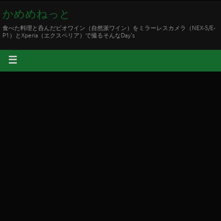
かめめねっと
食べた料理と呑んだビオワイン（自然派ワイン）をミラーレスカメラ（NEX-5/E-
P1）とXperia（エクスペリア）で撮るそんなDay's