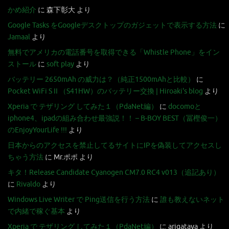
かめ紹介
に
森下彰大
より
Google Tasks をGoogleデスクトップのガジェットで表示する方法
に
Jamaal
より
無料でアメリカの電話番号を取得できる「Whistle Phone」をイン
ストール
に
soft play
より
バッテリー 2650mAh の威力は？（純正1500mAhと比較）
に
Pocket WiFi S II （S41HW）のバッテリー交換 | Hiroaki's blog
より
Xperia で テザリング してみた１（PdaNet編）
に
docomoと
iphone4、ipadの組み合わせ最強説！！ – B-BOY BEST（冨樫俊一）
のEnjoyYourLife !!!
より
日本からのアクセスを禁止してるサイトにIPを偽装してアクセスし
ちゃう方法
に
Mr.ポポ
より
キタ！Release Candidate Cyanogen CM7.0 RC4 v013（追記あり）
に
Rivaldo
より
Windows Live Writer で Ping送信を行う方法
に
誰も教えないネット
で内緒で稼ぐ基本
より
Xperia で テザリング してみた１（PdaNet編）
に
arigataya
より