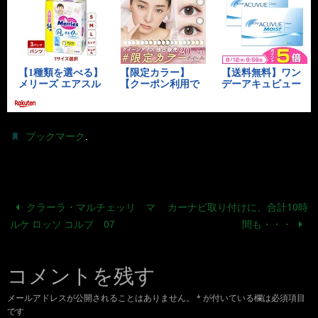
.
ブックマーク
クラーラ・マルチェッリ マ
カーナビ取り付けに、合計10時
ルケ ロッソ コルブ 07
間も・・・
コメントを残す
メールアドレスが公開されることはありません。
*
が付いている欄は必須項目
です