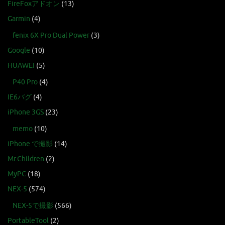
FireFoxアドオン
(13)
Garmin
(4)
fenix 6X Pro Dual Power
(3)
Google
(10)
HUAWEI
(5)
P40 Pro
(4)
IE6バグ
(4)
iPhone 3GS
(23)
memo
(10)
iPhone で撮影
(14)
Mr.Children
(2)
MyPC
(18)
NEX-5
(574)
NEX-5で撮影
(566)
PortableTool
(2)