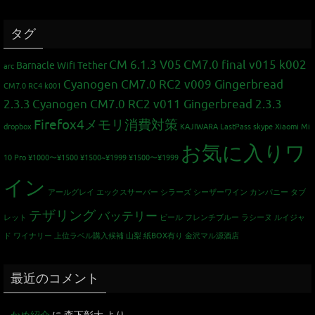
タグ
CM 6.1.3 V05
CM7.0 final v015 k002
Barnacle Wifi Tether
arc
Cyanogen CM7.0 RC2 v009 Gingerbread
CM7.0 RC4 k001
2.3.3
Cyanogen CM7.0 RC2 v011 Gingerbread 2.3.3
Firefox4メモリ消費対策
dropbox
KAJIWARA
LastPass
skype
Xiaomi Mi
お気に入りワ
10 Pro
¥1000〜¥1500
¥1500~¥1999
¥1500〜¥1999
イン
アールグレイ
エックスサーバー
シラーズ
シーザーワイン カンパニー
タブ
テザリング
バッテリー
レット
ビール
フレンチブルー
ラシーヌ
ルイジャ
ド
ワイナリー
上位ラベル購入候補
山梨
紙BOX有り
金沢マル源酒店
最近のコメント