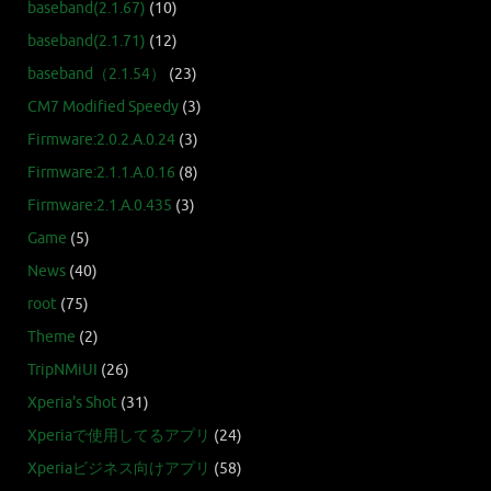
baseband(2.1.67)
(10)
baseband(2.1.71)
(12)
baseband（2.1.54）
(23)
CM7 Modified Speedy
(3)
Firmware:2.0.2.A.0.24
(3)
Firmware:2.1.1.A.0.16
(8)
Firmware:2.1.A.0.435
(3)
Game
(5)
News
(40)
root
(75)
Theme
(2)
TripNMiUI
(26)
Xperia's Shot
(31)
Xperiaで使用してるアプリ
(24)
Xperiaビジネス向けアプリ
(58)