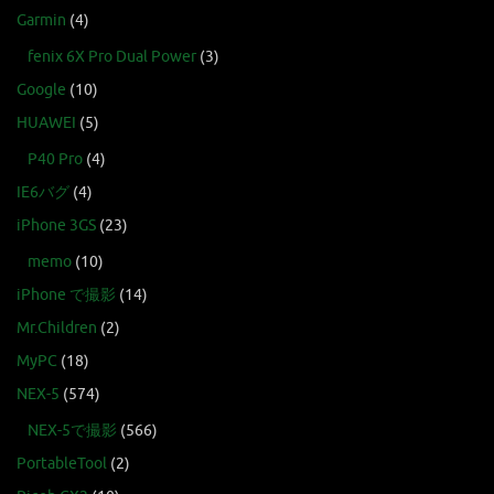
Garmin
(4)
fenix 6X Pro Dual Power
(3)
Google
(10)
HUAWEI
(5)
P40 Pro
(4)
IE6バグ
(4)
iPhone 3GS
(23)
memo
(10)
iPhone で撮影
(14)
Mr.Children
(2)
MyPC
(18)
NEX-5
(574)
NEX-5で撮影
(566)
PortableTool
(2)