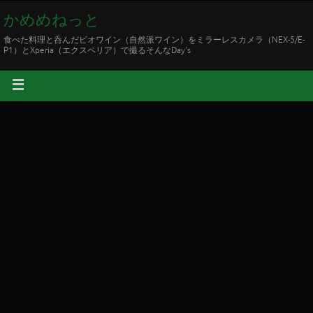
かめめねっと
食べた料理と呑んだビオワイン（自然派ワイン）をミラーレスカメラ（NEX-5/E-
P1）とXperia（エクスペリア）で撮るそんなDay's