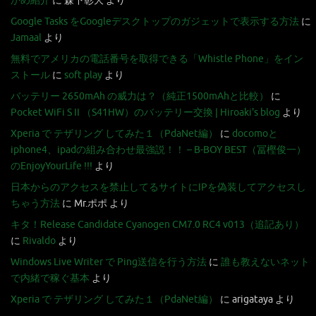
かめ紹介
に
森下彰大
より
Google Tasks をGoogleデスクトップのガジェットで表示する方法
に
Jamaal
より
無料でアメリカの電話番号を取得できる「Whistle Phone」をイン
ストール
に
soft play
より
バッテリー 2650mAh の威力は？（純正1500mAhと比較）
に
Pocket WiFi S II （S41HW）のバッテリー交換 | Hiroaki's blog
より
Xperia で テザリング してみた１（PdaNet編）
に
docomoと
iphone4、ipadの組み合わせ最強説！！ – B-BOY BEST（冨樫俊一）
のEnjoyYourLife !!!
より
日本からのアクセスを禁止してるサイトにIPを偽装してアクセスし
ちゃう方法
に
Mr.ポポ
より
キタ！Release Candidate Cyanogen CM7.0 RC4 v013（追記あり）
に
Rivaldo
より
Windows Live Writer で Ping送信を行う方法
に
誰も教えないネット
で内緒で稼ぐ基本
より
Xperia で テザリング してみた１（PdaNet編）
に
arigataya
より