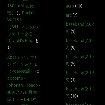
1500mAhと比
acro
(10)
較）
に
Pocket
arc
(7)
WiFi S II
baseband(2.0.4
（S41HW）のバ
9)
(1)
ッテリー交換 |
baseband(2.1.5
Hiroaki's blog
よ
2)
(9)
り
baseband(2.1.5
Xperia で テザリ
8)
(5)
ング してみた１
（PdaNet編）
に
baseband(2.1.6
docomoと
5)
(1)
iphone4、ipadの
baseband(2.1.6
組み合わせ最強
7)
(10)
説！！ – B-BOY