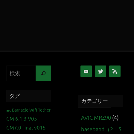
タグ
カテゴリー
Barnacle Wifi Tether
arc
AVIC-MRZ90
(4)
CM 6.1.3 V05
CM7.0 final v015
baseband（2.1.5