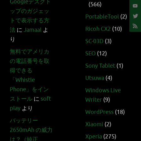
Googleデスクト
(566)
ップのガジェッ
PortableTool
(2)
トで表示する方
Ricoh CX2
(10)
法
に
Jamaal
よ
り
SC-03D
(3)
無料でアメリカ
SEO
(12)
の電話番号を取
Sony Tablet
(1)
得できる
Utsuwa
(4)
「Whistle
Phone」をイン
Windows Live
ストール
に
soft
Writer
(9)
play
より
WordPress
(18)
バッテリー
Xiaomi
(2)
2650mAh の威力
Xperia
(275)
は？（純正