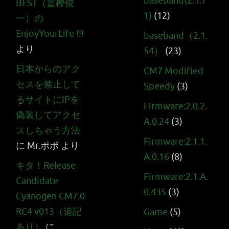
baseband(2.1.7
BEST（冨樫俊
1)
(12)
一）の
EnjoyYourLife !!!
baseband（2.1.
より
54）
(23)
日本からのアク
CM7 Modified
セスを禁止して
Speedy
(3)
るサイトにIPを
Firmware:2.0.2.
偽装してアクセ
A.0.24
(3)
スしちゃう方法
Firmware:2.1.1.
に
Mr.ポポ
より
A.0.16
(8)
キタ！Release
Firmware:2.1.A.
Candidate
0.435
(3)
Cyanogen CM7.0
RC4 v013（追記
Game
(5)
あり）
に