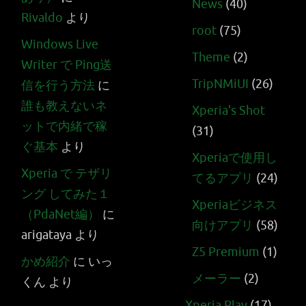
News
(40)
Rivaldo
より
root
(75)
Windows Live
Theme
(2)
Writer で Ping送
TripNMiUI
(26)
信を行う方法
に
誰も教えないネ
Xperia's Shot
ットで内緒で稼
(31)
ぐ基本
より
Xperiaで使用し
Xperia で テザリ
てるアプリ
(24)
ング してみた１
Xperiaビジネス
（PdaNet編）
に
向けアプリ
(58)
arigataya
より
Z5 Premium
(1)
かめ紹介
に
いっ
メーラー
(2)
くん
より
Xperia Play
(17)