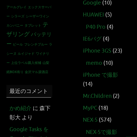
Google
(10)
アールグレイ
エックスサーバ
HUAWEI
(5)
ー
シラーズ
シーザーワイン
テ
カンパニー
タブレット
P40 Pro
(4)
ザリング
バッテリ
IE6バグ
(4)
ー
ビール
フレンチブルー
ラ
iPhone 3GS
(23)
シーヌ
ルイジャド
ワイナリ
memo
(10)
ー
上位ラベル購入候補
山梨
紙BOX有り
金沢マル源酒店
iPhone で撮影
(14)
最近のコメント
Mr.Children
(2)
MyPC
(18)
かめ紹介
に
森下
彰大
より
NEX-5
(574)
Google Tasks を
NEX-5で撮影