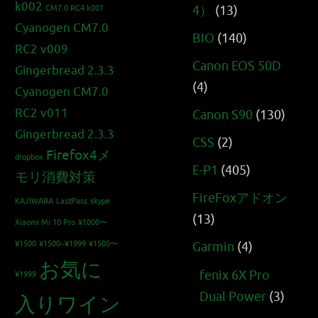
k002
4）
(13)
CM7.0 RC4 k001
Cyanogen CM7.0
BIO
(140)
RC2 v009
Canon EOS 50D
Gingerbread 2.3.3
(4)
Cyanogen CM7.0
RC2 v011
Canon S90
(130)
Gingerbread 2.3.3
CSS
(2)
Firefox4メ
dropbox
E-P1
(405)
モリ消費対策
FireFoxアドオン
KAJIWARA
LastPass
skype
(13)
Xiaomi Mi 10 Pro
¥1000〜
¥1500
¥1500~¥1999
¥1500〜
Garmin
(4)
お気に
fenix 6X Pro
¥1999
Dual Power
(3)
入りワイン