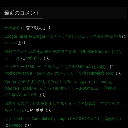
最近のコメント
かめ紹介
に
森下彰大
より
Google Tasks をGoogleデスクトップのガジェットで表示する方法
に
Jamaal
より
無料でアメリカの電話番号を取得できる「Whistle Phone」をイン
ストール
に
soft play
より
バッテリー 2650mAh の威力は？（純正1500mAhと比較）
に
Pocket WiFi S II （S41HW）のバッテリー交換 | Hiroaki's blog
より
Xperia で テザリング してみた１（PdaNet編）
に
docomoと
iphone4、ipadの組み合わせ最強説！！ – B-BOY BEST（冨樫俊一）
のEnjoyYourLife !!!
より
日本からのアクセスを禁止してるサイトにIPを偽装してアクセスし
ちゃう方法
に
Mr.ポポ
より
キタ！Release Candidate Cyanogen CM7.0 RC4 v013（追記あり）
に
Rivaldo
より