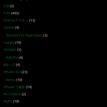
CSS
(2)
E-P1
(405)
FireFoxアドオン
(13)
Garmin
(4)
fenix 6X Pro Dual Power
(3)
Google
(10)
HUAWEI
(5)
P40 Pro
(4)
IE6バグ
(4)
iPhone 3GS
(23)
memo
(10)
iPhone で撮影
(14)
Mr.Children
(2)
MyPC
(18)