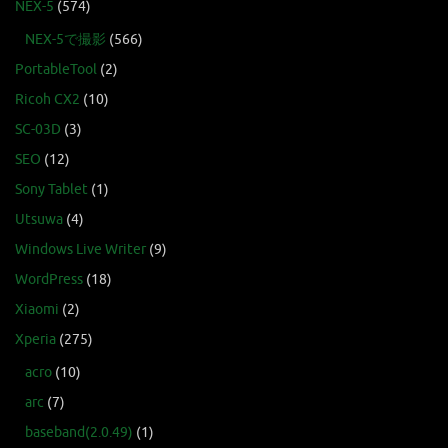
NEX-5
(574)
NEX-5で撮影
(566)
PortableTool
(2)
Ricoh CX2
(10)
SC-03D
(3)
SEO
(12)
Sony Tablet
(1)
Utsuwa
(4)
Windows Live Writer
(9)
WordPress
(18)
Xiaomi
(2)
Xperia
(275)
acro
(10)
arc
(7)
baseband(2.0.49)
(1)