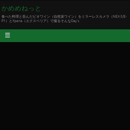
かめめねっと
食べた料理と呑んだビオワイン（自然派ワイン）をミラーレスカメラ（NEX-5/E-
P1）とXperia（エクスペリア）で撮るそんなDay's