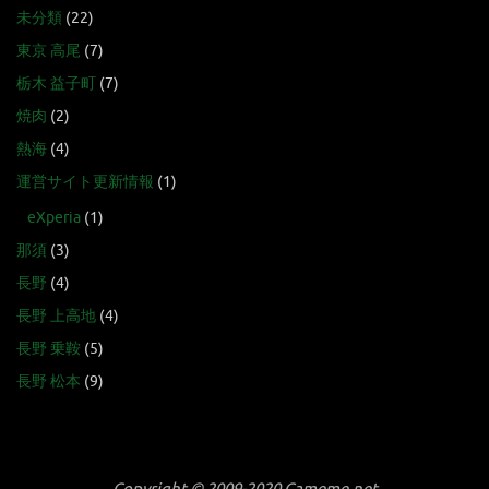
未分類
(22)
東京 高尾
(7)
栃木 益子町
(7)
焼肉
(2)
熱海
(4)
運営サイト更新情報
(1)
eXperia
(1)
那須
(3)
長野
(4)
長野 上高地
(4)
長野 乗鞍
(5)
長野 松本
(9)