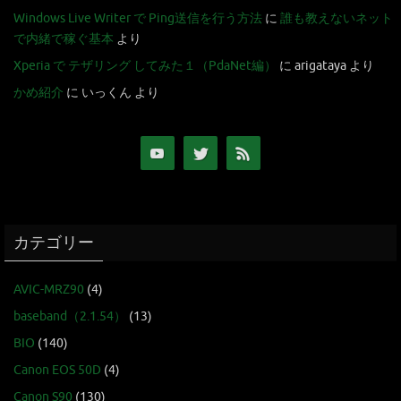
Windows Live Writer で Ping送信を行う方法
に
誰も教えないネット
で内緒で稼ぐ基本
より
Xperia で テザリング してみた１（PdaNet編）
に
arigataya
より
かめ紹介
に
いっくん
より
カテゴリー
AVIC-MRZ90
(4)
baseband（2.1.54）
(13)
BIO
(140)
Canon EOS 50D
(4)
Canon S90
(130)