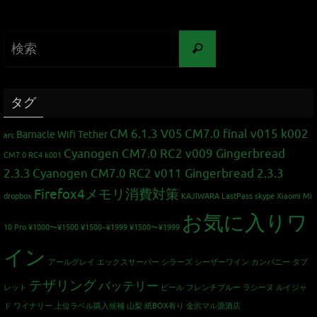
タグ
CM 6.1.3 V05
CM7.0 final v015 k002
Barnacle Wifi Tether
arc
Cyanogen CM7.0 RC2 v009 Gingerbread
CM7.0 RC4 k001
2.3.3
Cyanogen CM7.0 RC2 v011 Gingerbread 2.3.3
Firefox4メモリ消費対策
dropbox
KAJIWARA
LastPass
skype
Xiaomi Mi
お気に入りワ
10 Pro
¥1000〜¥1500
¥1500~¥1999
¥1500〜¥1999
イン
アールグレイ
エックスサーバー
シラーズ
シーザーワイン カンパニー
タブ
テザリング
バッテリー
レット
ビール
フレンチブルー
ラシーヌ
ルイジャ
ド
ワイナリー
上位ラベル購入候補
山梨
紙BOX有り
金沢マル源酒店