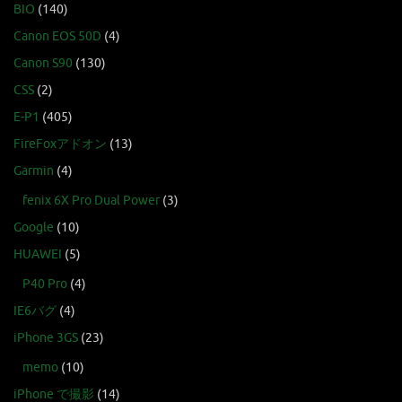
BIO
(140)
Canon EOS 50D
(4)
Canon S90
(130)
CSS
(2)
E-P1
(405)
FireFoxアドオン
(13)
Garmin
(4)
fenix 6X Pro Dual Power
(3)
Google
(10)
HUAWEI
(5)
P40 Pro
(4)
IE6バグ
(4)
iPhone 3GS
(23)
memo
(10)
iPhone で撮影
(14)