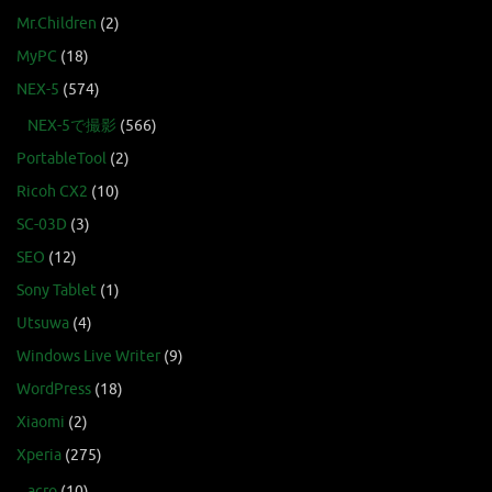
Mr.Children
(2)
MyPC
(18)
NEX-5
(574)
NEX-5で撮影
(566)
PortableTool
(2)
Ricoh CX2
(10)
SC-03D
(3)
SEO
(12)
Sony Tablet
(1)
Utsuwa
(4)
Windows Live Writer
(9)
WordPress
(18)
Xiaomi
(2)
Xperia
(275)
acro
(10)