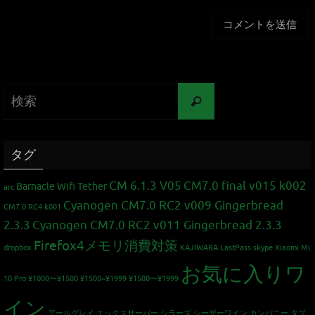
タグ
CM 6.1.3 V05
CM7.0 final v015 k002
Barnacle Wifi Tether
arc
Cyanogen CM7.0 RC2 v009 Gingerbread
CM7.0 RC4 k001
2.3.3
Cyanogen CM7.0 RC2 v011 Gingerbread 2.3.3
Firefox4メモリ消費対策
dropbox
KAJIWARA
LastPass
skype
Xiaomi Mi
お気に入りワ
10 Pro
¥1000〜¥1500
¥1500~¥1999
¥1500〜¥1999
イン
アールグレイ
エックスサーバー
シラーズ
シーザーワイン カンパニー
タブ