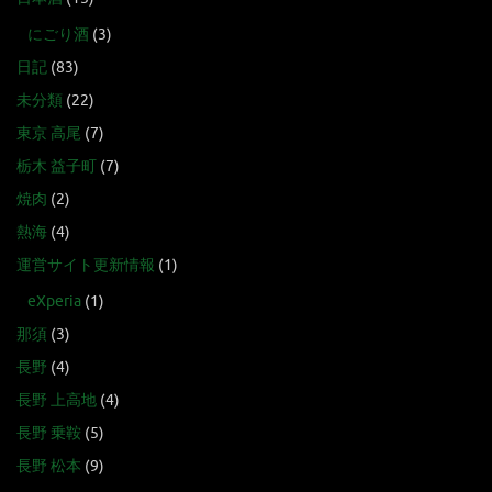
にごり酒
(3)
日記
(83)
未分類
(22)
東京 高尾
(7)
栃木 益子町
(7)
焼肉
(2)
熱海
(4)
運営サイト更新情報
(1)
eXperia
(1)
那須
(3)
長野
(4)
長野 上高地
(4)
長野 乗鞍
(5)
長野 松本
(9)