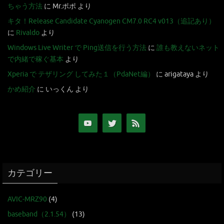
ちゃう方法
に
Mr.ポポ
より
キタ！Release Candidate Cyanogen CM7.0 RC4 v013（追記あり）
に
Rivaldo
より
Windows Live Writer で Ping送信を行う方法
に
誰も教えないネット
で内緒で稼ぐ基本
より
Xperia で テザリング してみた１（PdaNet編）
に
arigataya
より
かめ紹介
に
いっくん
より
カテゴリー
AVIC-MRZ90
(4)
baseband（2.1.54）
(13)