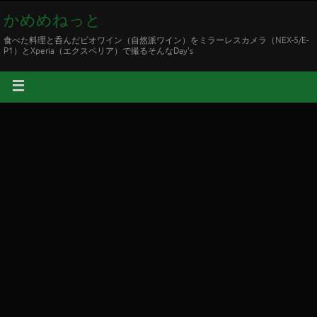
かめめねっと
食べた料理と呑んだビオワイン（自然派ワイン）をミラーレスカメラ（NEX-5/E-
P1）とXperia（エクスペリア）で撮るそんなDay's