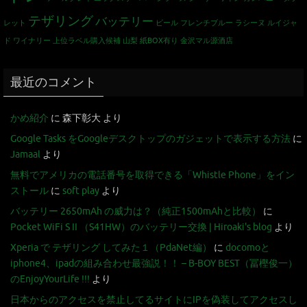
テザリング
バッテリー
レット
ビール
フレンチブルー
ラシーヌ
ルイジャ
ド
ワイナリー
上位ラベル購入候補
山梨
紙BOX有り
金沢マル源酒店
最近のコメント
かめ紹介
に
森下彰大
より
Google Tasks をGoogleデスクトップのガジェットで表示する方法
に
Jamaal
より
無料でアメリカの電話番号を取得できる「Whistle Phone」をイン
ストール
に
soft play
より
バッテリー 2650mAh の威力は？（純正1500mAhと比較）
に
Pocket WiFi S II （S41HW）のバッテリー交換 | Hiroaki's blog
より
Xperia で テザリング してみた１（PdaNet編）
に
docomoと
iphone4、ipadの組み合わせ最強説！！ – B-BOY BEST（冨樫俊一）
のEnjoyYourLife !!!
より
日本からのアクセスを禁止してるサイトにIPを偽装してアクセスし