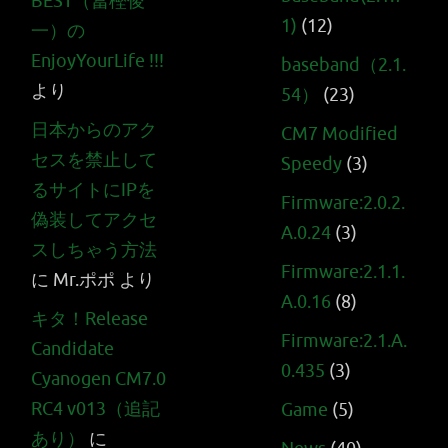
BEST（冨樫俊
1)
(12)
一）の
EnjoyYourLife !!!
baseband（2.1.
より
54）
(23)
日本からのアク
CM7 Modified
セスを禁止して
Speedy
(3)
るサイトにIPを
Firmware:2.0.2.
偽装してアクセ
A.0.24
(3)
スしちゃう方法
Firmware:2.1.1.
に
Mr.ポポ
より
A.0.16
(8)
キタ！Release
Firmware:2.1.A.
Candidate
0.435
(3)
Cyanogen CM7.0
RC4 v013（追記
Game
(5)
あり）
に