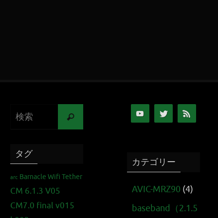
タグ
カテゴリー
Barnacle Wifi Tether
arc
AVIC-MRZ90
(4)
CM 6.1.3 V05
CM7.0 final v015
baseband（2.1.5