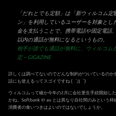
「だれとでも定額」は「
新ウィルコム定
ン
」を利用しているユーザーを対象とした
金を支払うことで、携帯電話や固定電話、
以内の通話が無料になるというもの。
相手が誰でも通話が無料に、ウィルコム
定 – GIGAZINE
詳しくは調べてないのでどんな制約がついているのか分
話にも使えるってスゴイですね (゜Д゜)
ウィルコムって確か今年の2月に会社更生手続開始し
かね。Softbank や au とは異なり自社間のみと
消費者の食いつきはよいのではないでしょうか。