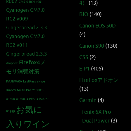
k002
4）
(13)
CM7.0 RC4 k001
Cyanogen CM7.0
BIO
(140)
RC2 v009
Canon EOS 50D
Gingerbread 2.3.3
(4)
Cyanogen CM7.0
RC2 v011
Canon S90
(130)
Gingerbread 2.3.3
CSS
(2)
Firefox4メ
dropbox
E-P1
(405)
モリ消費対策
FireFoxアドオン
KAJIWARA
LastPass
skype
(13)
Xiaomi Mi 10 Pro
¥1000〜
¥1500
¥1500~¥1999
¥1500〜
Garmin
(4)
お気に
fenix 6X Pro
¥1999
Dual Power
(3)
入りワイン