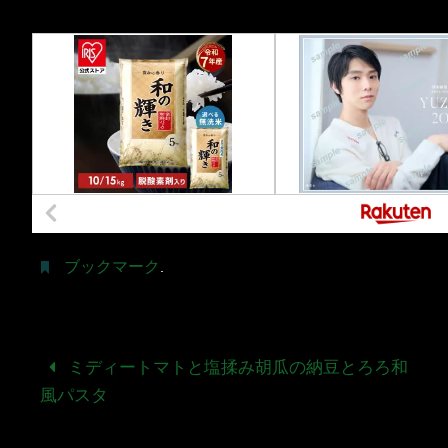
ブックマーク
.
ミディートマトと塩揉み胡瓜の納豆とろろ和
風パスタ