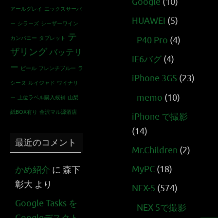
Google
(10)
アールグレイ
エックスサーバ
HUAWEI
(5)
ー
シラーズ
シーザーワイン
テ
カンパニー
タブレット
P40 Pro
(4)
ザリング
バッテリ
IE6バグ
(4)
ー
ビール
フレンチブルー
ラ
iPhone 3GS
(23)
シーヌ
ルイジャド
ワイナリ
memo
(10)
ー
上位ラベル購入候補
山梨
紙BOX有り
金沢マル源酒店
iPhone で撮影
(14)
最近のコメント
Mr.Children
(2)
MyPC
(18)
かめ紹介
に
森下
彰大
より
NEX-5
(574)
Google Tasks を
NEX-5で撮影