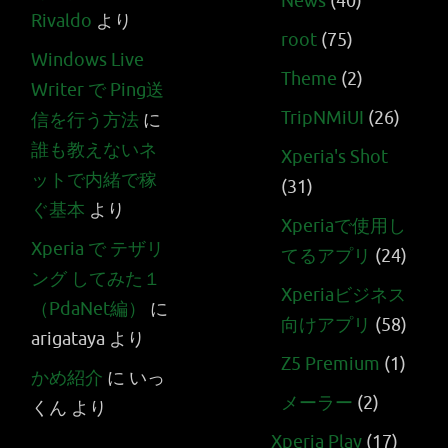
News
(40)
Rivaldo
より
root
(75)
Windows Live
Theme
(2)
Writer で Ping送
TripNMiUI
(26)
信を行う方法
に
誰も教えないネ
Xperia's Shot
ットで内緒で稼
(31)
ぐ基本
より
Xperiaで使用し
Xperia で テザリ
てるアプリ
(24)
ング してみた１
Xperiaビジネス
（PdaNet編）
に
向けアプリ
(58)
arigataya
より
Z5 Premium
(1)
かめ紹介
に
いっ
メーラー
(2)
くん
より
Xperia Play
(17)