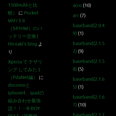
1500mAhと比
acro
(10)
較）
に
Pocket
arc
(7)
WiFi S II
baseband(2.0.4
（S41HW）のバ
9)
(1)
ッテリー交換 |
baseband(2.1.5
Hiroaki's blog
よ
2)
(9)
り
baseband(2.1.5
Xperia で テザリ
8)
(5)
ング してみた１
（PdaNet編）
に
baseband(2.1.6
docomoと
5)
(1)
iphone4、ipadの
baseband(2.1.6
組み合わせ最強
7)
(10)
説！！ – B-BOY
baseband(2.1.7