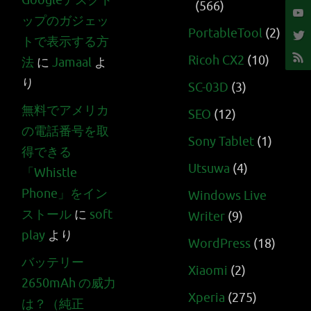
Googleデスクト
(566)
ップのガジェッ
PortableTool
(2)
トで表示する方
Ricoh CX2
(10)
法
に
Jamaal
よ
り
SC-03D
(3)
無料でアメリカ
SEO
(12)
の電話番号を取
Sony Tablet
(1)
得できる
Utsuwa
(4)
「Whistle
Phone」をイン
Windows Live
ストール
に
soft
Writer
(9)
play
より
WordPress
(18)
バッテリー
Xiaomi
(2)
2650mAh の威力
Xperia
(275)
は？（純正