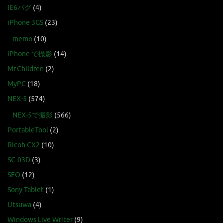
IE6バグ
(4)
iPhone 3GS
(23)
memo
(10)
iPhone で撮影
(14)
Mr.Children
(2)
MyPC
(18)
NEX-5
(574)
NEX-5で撮影
(566)
PortableTool
(2)
Ricoh CX2
(10)
SC-03D
(3)
SEO
(12)
Sony Tablet
(1)
Utsuwa
(4)
Windows Live Writer
(9)