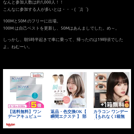
なんと参加人数は約1,000人！！
こんなに参加する人が多いとは・・・(゜Д゜)
100Mと50M のフリーに出場。
100M は自己ベストを更新し、50Mはあんましでした。め～。
しっかし、朝5時半起きで車に乗って、帰ったのは19時頃でした
よ。ねむーい。