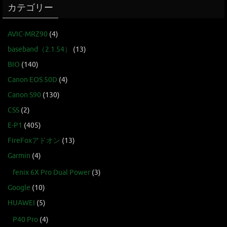
カテゴリー
AVIC-MRZ90
(4)
baseband（2.1.54）
(13)
BIO
(140)
Canon EOS 50D
(4)
Canon S90
(130)
CSS
(2)
E-P1
(405)
FireFoxアドオン
(13)
Garmin
(4)
fenix 6X Pro Dual Power
(3)
Google
(10)
HUAWEI
(5)
P40 Pro
(4)