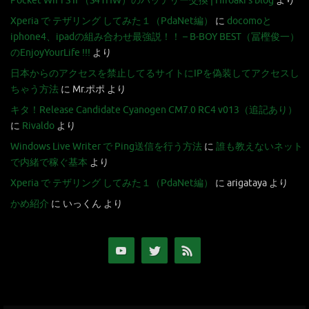
Pocket WiFi S II （S41HW）のバッテリー交換 | Hiroaki's blog
より
Xperia で テザリング してみた１（PdaNet編）
に
docomoと
iphone4、ipadの組み合わせ最強説！！ – B-BOY BEST（冨樫俊一）
のEnjoyYourLife !!!
より
日本からのアクセスを禁止してるサイトにIPを偽装してアクセスし
ちゃう方法
に
Mr.ポポ
より
キタ！Release Candidate Cyanogen CM7.0 RC4 v013（追記あり）
に
Rivaldo
より
Windows Live Writer で Ping送信を行う方法
に
誰も教えないネット
で内緒で稼ぐ基本
より
Xperia で テザリング してみた１（PdaNet編）
に
arigataya
より
かめ紹介
に
いっくん
より