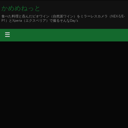
かめめねっと
食べた料理と呑んだビオワイン（自然派ワイン）をミラーレスカメラ（NEX-5/E-
P1）とXperia（エクスペリア）で撮るそんなDay's