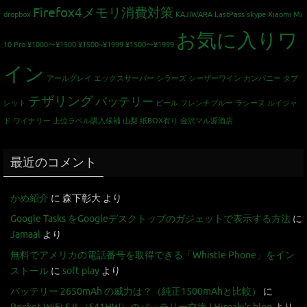
Firefox4メモリ消費対策
dropbox
KAJIWARA
LastPass
skype
Xiaomi Mi
お気に入りワ
10 Pro
¥1000〜¥1500
¥1500~¥1999
¥1500〜¥1999
イン
アールグレイ
エックスサーバー
シラーズ
シーザーワイン カンパニー
タブ
テザリング
バッテリー
レット
ビール
フレンチブルー
ラシーヌ
ルイジャ
ド
ワイナリー
上位ラベル購入候補
山梨
紙BOX有り
金沢マル源酒店
最近のコメント
かめ紹介
に
森下彰大
より
Google Tasks をGoogleデスクトップのガジェットで表示する方法
に
Jamaal
より
無料でアメリカの電話番号を取得できる「Whistle Phone」をイン
ストール
に
soft play
より
バッテリー 2650mAh の威力は？（純正1500mAhと比較）
に