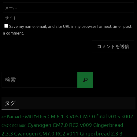
Save my name, email, and site URL in my browser for next time I post
a comment.
タグ
CM 6.1.3 V05
CM7.0 final v015 k002
Barnacle Wifi Tether
arc
Cyanogen CM7.0 RC2 v009 Gingerbread
CM7.0 RC4 k001
2.3.3
Cyanogen CM7.0 RC2 v011 Gingerbread 2.3.3