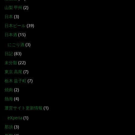
山梨 甲州
(2)
日本
(3)
日本ビール
(39)
日本酒
(15)
にごり酒
(3)
日記
(83)
未分類
(22)
東京 高尾
(7)
栃木 益子町
(7)
焼肉
(2)
熱海
(4)
運営サイト更新情報
(1)
eXperia
(1)
那須
(3)