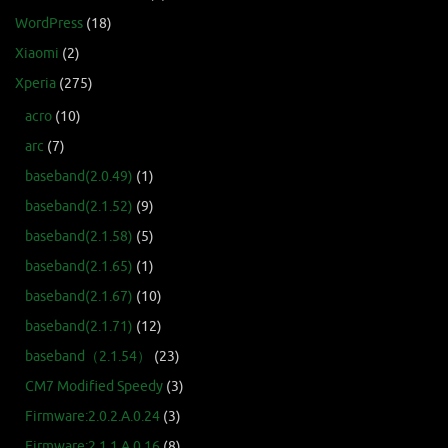
WordPress
(18)
Xiaomi
(2)
Xperia
(275)
acro
(10)
arc
(7)
baseband(2.0.49)
(1)
baseband(2.1.52)
(9)
baseband(2.1.58)
(5)
baseband(2.1.65)
(1)
baseband(2.1.67)
(10)
baseband(2.1.71)
(12)
baseband（2.1.54）
(23)
CM7 Modified Speedy
(3)
Firmware:2.0.2.A.0.24
(3)
Firmware:2.1.1.A.0.16
(8)