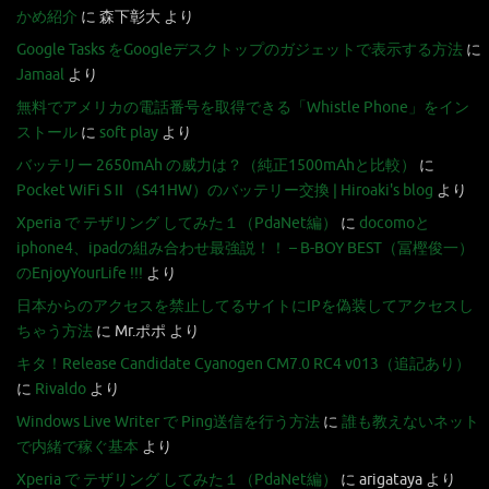
かめ紹介
に
森下彰大
より
Google Tasks をGoogleデスクトップのガジェットで表示する方法
に
Jamaal
より
無料でアメリカの電話番号を取得できる「Whistle Phone」をイン
ストール
に
soft play
より
バッテリー 2650mAh の威力は？（純正1500mAhと比較）
に
Pocket WiFi S II （S41HW）のバッテリー交換 | Hiroaki's blog
より
Xperia で テザリング してみた１（PdaNet編）
に
docomoと
iphone4、ipadの組み合わせ最強説！！ – B-BOY BEST（冨樫俊一）
のEnjoyYourLife !!!
より
日本からのアクセスを禁止してるサイトにIPを偽装してアクセスし
ちゃう方法
に
Mr.ポポ
より
キタ！Release Candidate Cyanogen CM7.0 RC4 v013（追記あり）
に
Rivaldo
より
Windows Live Writer で Ping送信を行う方法
に
誰も教えないネット
で内緒で稼ぐ基本
より
Xperia で テザリング してみた１（PdaNet編）
に
arigataya
より