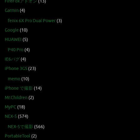
FireFoxアドオン
(13)
Garmin
(4)
fenix 6X Pro Dual Power
(3)
Google
(10)
HUAWEI
(5)
P40 Pro
(4)
IE6バグ
(4)
iPhone 3GS
(23)
memo
(10)
iPhone で撮影
(14)
Mr.Children
(2)
MyPC
(18)
NEX-5
(574)
NEX-5で撮影
(566)
PortableTool
(2)