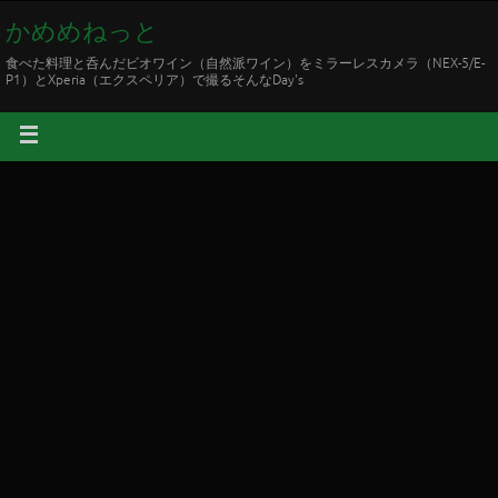
かめめねっと
食べた料理と呑んだビオワイン（自然派ワイン）をミラーレスカメラ（NEX-5/E-
P1）とXperia（エクスペリア）で撮るそんなDay's