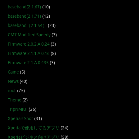
baseband(2.1.67)
(10)
baseband(2.1.71)
(12)
baseband（2.1.54）
(23)
CM7 Modified Speedy
(3)
Firmware:2.0.2.A.0.24
(3)
Firmware:2.1.1.A.0.16
(8)
Firmware:2.1.A.0.435
(3)
Game
(5)
News
(40)
root
(75)
Theme
(2)
TripNMiUI
(26)
Xperia's Shot
(31)
Xperiaで使用してるアプリ
(24)
Xperiaビジネス向けアプリ
(58)