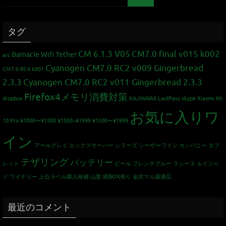
タグ
CM 6.1.3 V05
CM7.0 final v015 k002
Barnacle Wifi Tether
arc
Cyanogen CM7.0 RC2 v009 Gingerbread
CM7.0 RC4 k001
2.3.3
Cyanogen CM7.0 RC2 v011 Gingerbread 2.3.3
Firefox4メモリ消費対策
dropbox
KAJIWARA
LastPass
skype
Xiaomi Mi
お気に入りワ
10 Pro
¥1000〜¥1500
¥1500~¥1999
¥1500〜¥1999
イン
アールグレイ
エックスサーバー
シラーズ
シーザーワイン カンパニー
タブ
テザリング
バッテリー
レット
ビール
フレンチブルー
ラシーヌ
ルイジャ
ド
ワイナリー
上位ラベル購入候補
山梨
紙BOX有り
金沢マル源酒店
最近のコメント