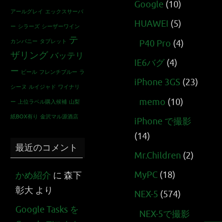
Google
(10)
アールグレイ
エックスサーバ
HUAWEI
(5)
ー
シラーズ
シーザーワイン
テ
カンパニー
タブレット
P40 Pro
(4)
ザリング
バッテリ
IE6バグ
(4)
ー
ビール
フレンチブルー
ラ
iPhone 3GS
(23)
シーヌ
ルイジャド
ワイナリ
memo
(10)
ー
上位ラベル購入候補
山梨
紙BOX有り
金沢マル源酒店
iPhone で撮影
(14)
最近のコメント
Mr.Children
(2)
MyPC
(18)
かめ紹介
に
森下
彰大
より
NEX-5
(574)
Google Tasks を
NEX-5で撮影