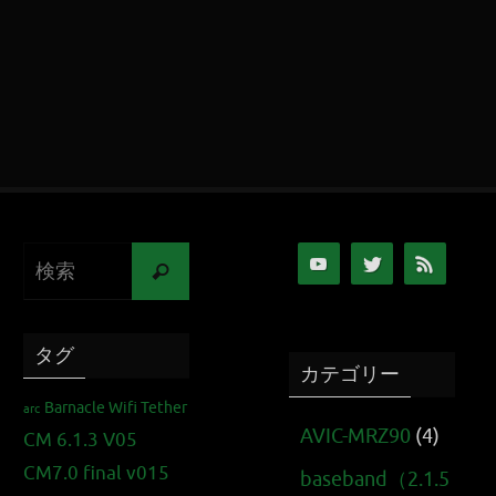
タグ
カテゴリー
Barnacle Wifi Tether
arc
AVIC-MRZ90
(4)
CM 6.1.3 V05
CM7.0 final v015
baseband（2.1.5