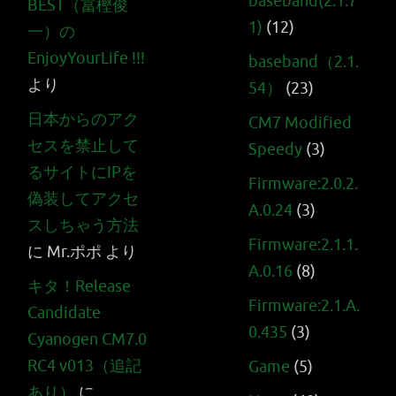
baseband(2.1.7
BEST（冨樫俊
1)
(12)
一）の
EnjoyYourLife !!!
baseband（2.1.
より
54）
(23)
日本からのアク
CM7 Modified
セスを禁止して
Speedy
(3)
るサイトにIPを
Firmware:2.0.2.
偽装してアクセ
A.0.24
(3)
スしちゃう方法
Firmware:2.1.1.
に
Mr.ポポ
より
A.0.16
(8)
キタ！Release
Firmware:2.1.A.
Candidate
0.435
(3)
Cyanogen CM7.0
RC4 v013（追記
Game
(5)
あり）
に