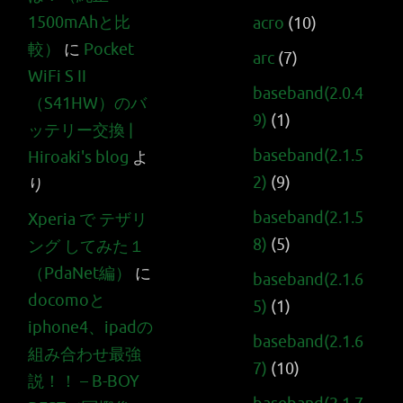
1500mAhと比
acro
(10)
較）
に
Pocket
arc
(7)
WiFi S II
baseband(2.0.4
（S41HW）のバ
9)
(1)
ッテリー交換 |
baseband(2.1.5
Hiroaki's blog
よ
2)
(9)
り
baseband(2.1.5
Xperia で テザリ
8)
(5)
ング してみた１
（PdaNet編）
に
baseband(2.1.6
docomoと
5)
(1)
iphone4、ipadの
baseband(2.1.6
組み合わせ最強
7)
(10)
説！！ – B-BOY