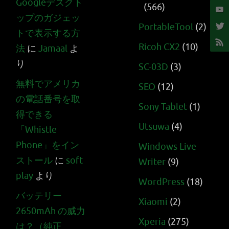
Googleデスクト
(566)
ップのガジェッ
PortableTool
(2)
トで表示する方
Ricoh CX2
(10)
法
に
Jamaal
よ
り
SC-03D
(3)
無料でアメリカ
SEO
(12)
の電話番号を取
Sony Tablet
(1)
得できる
Utsuwa
(4)
「Whistle
Phone」をイン
Windows Live
ストール
に
soft
Writer
(9)
play
より
WordPress
(18)
バッテリー
Xiaomi
(2)
2650mAh の威力
Xperia
(275)
は？（純正