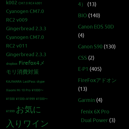
k002
4）
(13)
CM7.0 RC4 k001
Cyanogen CM7.0
BIO
(140)
RC2 v009
Canon EOS 50D
Gingerbread 2.3.3
(4)
Cyanogen CM7.0
RC2 v011
Canon S90
(130)
Gingerbread 2.3.3
CSS
(2)
Firefox4メ
dropbox
E-P1
(405)
モリ消費対策
FireFoxアドオン
KAJIWARA
LastPass
skype
(13)
Xiaomi Mi 10 Pro
¥1000〜
¥1500
¥1500~¥1999
¥1500〜
Garmin
(4)
お気に
fenix 6X Pro
¥1999
Dual Power
(3)
入りワイン