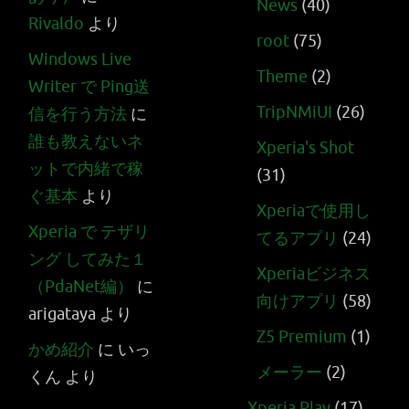
News
(40)
Rivaldo
より
root
(75)
Windows Live
Theme
(2)
Writer で Ping送
TripNMiUI
(26)
信を行う方法
に
誰も教えないネ
Xperia's Shot
ットで内緒で稼
(31)
ぐ基本
より
Xperiaで使用し
Xperia で テザリ
てるアプリ
(24)
ング してみた１
Xperiaビジネス
（PdaNet編）
に
向けアプリ
(58)
arigataya
より
Z5 Premium
(1)
かめ紹介
に
いっ
メーラー
(2)
くん
より
Xperia Play
(17)