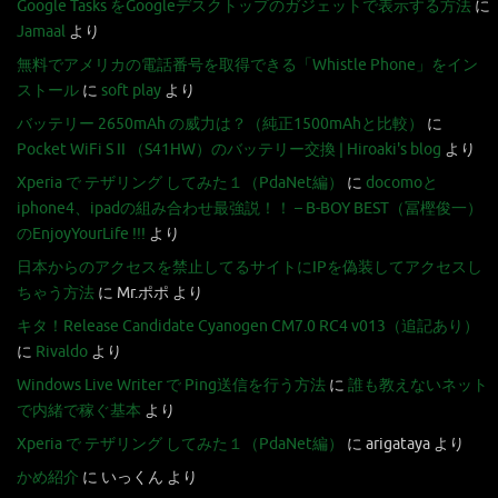
Google Tasks をGoogleデスクトップのガジェットで表示する方法
に
Jamaal
より
無料でアメリカの電話番号を取得できる「Whistle Phone」をイン
ストール
に
soft play
より
バッテリー 2650mAh の威力は？（純正1500mAhと比較）
に
Pocket WiFi S II （S41HW）のバッテリー交換 | Hiroaki's blog
より
Xperia で テザリング してみた１（PdaNet編）
に
docomoと
iphone4、ipadの組み合わせ最強説！！ – B-BOY BEST（冨樫俊一）
のEnjoyYourLife !!!
より
日本からのアクセスを禁止してるサイトにIPを偽装してアクセスし
ちゃう方法
に
Mr.ポポ
より
キタ！Release Candidate Cyanogen CM7.0 RC4 v013（追記あり）
に
Rivaldo
より
Windows Live Writer で Ping送信を行う方法
に
誰も教えないネット
で内緒で稼ぐ基本
より
Xperia で テザリング してみた１（PdaNet編）
に
arigataya
より
かめ紹介
に
いっくん
より