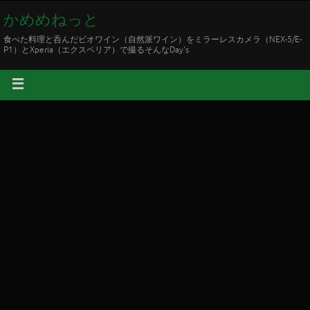
かめめねっと
食べた料理と呑んだビオワイン（自然派ワイン）をミラーレスカメラ（NEX-5/E-
P1）とXperia（エクスペリア）で撮るそんなDay's