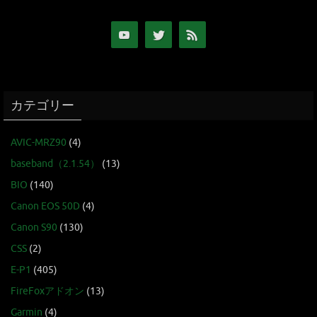
カテゴリー
AVIC-MRZ90
(4)
baseband（2.1.54）
(13)
BIO
(140)
Canon EOS 50D
(4)
Canon S90
(130)
CSS
(2)
E-P1
(405)
FireFoxアドオン
(13)
Garmin
(4)