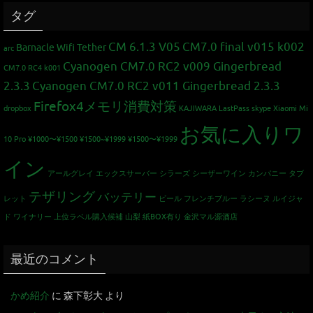
タグ
CM 6.1.3 V05
CM7.0 final v015 k002
Barnacle Wifi Tether
arc
Cyanogen CM7.0 RC2 v009 Gingerbread
CM7.0 RC4 k001
2.3.3
Cyanogen CM7.0 RC2 v011 Gingerbread 2.3.3
Firefox4メモリ消費対策
dropbox
KAJIWARA
LastPass
skype
Xiaomi Mi
お気に入りワ
10 Pro
¥1000〜¥1500
¥1500~¥1999
¥1500〜¥1999
イン
アールグレイ
エックスサーバー
シラーズ
シーザーワイン カンパニー
タブ
テザリング
バッテリー
レット
ビール
フレンチブルー
ラシーヌ
ルイジャ
ド
ワイナリー
上位ラベル購入候補
山梨
紙BOX有り
金沢マル源酒店
最近のコメント
かめ紹介
に
森下彰大
より