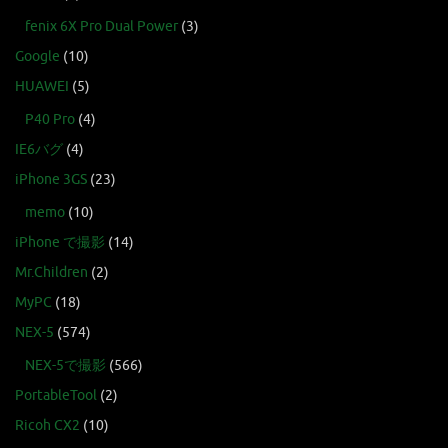
fenix 6X Pro Dual Power
(3)
Google
(10)
HUAWEI
(5)
P40 Pro
(4)
IE6バグ
(4)
iPhone 3GS
(23)
memo
(10)
iPhone で撮影
(14)
Mr.Children
(2)
MyPC
(18)
NEX-5
(574)
NEX-5で撮影
(566)
PortableTool
(2)
Ricoh CX2
(10)