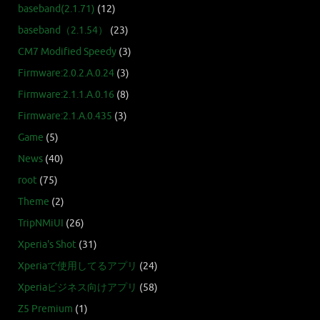
baseband(2.1.71)
(12)
baseband（2.1.54）
(23)
CM7 Modified Speedy
(3)
Firmware:2.0.2.A.0.24
(3)
Firmware:2.1.1.A.0.16
(8)
Firmware:2.1.A.0.435
(3)
Game
(5)
News
(40)
root
(75)
Theme
(2)
TripNMiUI
(26)
Xperia's Shot
(31)
Xperiaで使用してるアプリ
(24)
Xperiaビジネス向けアプリ
(58)
Z5 Premium
(1)