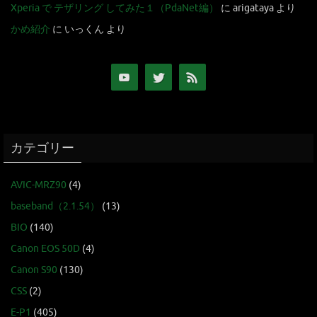
Xperia で テザリング してみた１（PdaNet編）
に
arigataya
より
かめ紹介
に
いっくん
より
カテゴリー
AVIC-MRZ90
(4)
baseband（2.1.54）
(13)
BIO
(140)
Canon EOS 50D
(4)
Canon S90
(130)
CSS
(2)
E-P1
(405)