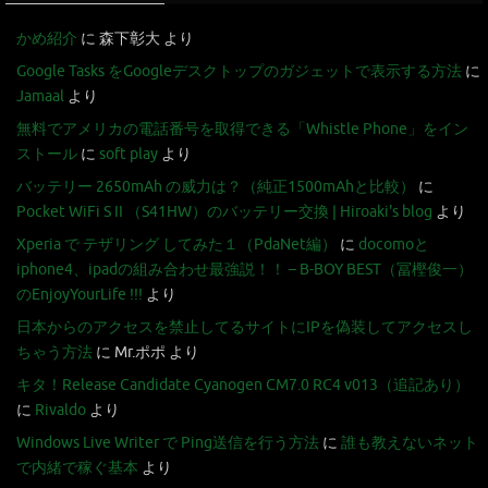
かめ紹介
に
森下彰大
より
Google Tasks をGoogleデスクトップのガジェットで表示する方法
に
Jamaal
より
無料でアメリカの電話番号を取得できる「Whistle Phone」をイン
ストール
に
soft play
より
バッテリー 2650mAh の威力は？（純正1500mAhと比較）
に
Pocket WiFi S II （S41HW）のバッテリー交換 | Hiroaki's blog
より
Xperia で テザリング してみた１（PdaNet編）
に
docomoと
iphone4、ipadの組み合わせ最強説！！ – B-BOY BEST（冨樫俊一）
のEnjoyYourLife !!!
より
日本からのアクセスを禁止してるサイトにIPを偽装してアクセスし
ちゃう方法
に
Mr.ポポ
より
キタ！Release Candidate Cyanogen CM7.0 RC4 v013（追記あり）
に
Rivaldo
より
Windows Live Writer で Ping送信を行う方法
に
誰も教えないネット
で内緒で稼ぐ基本
より