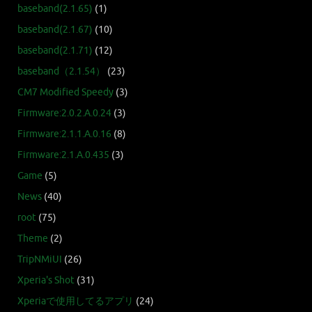
baseband(2.1.65)
(1)
baseband(2.1.67)
(10)
baseband(2.1.71)
(12)
baseband（2.1.54）
(23)
CM7 Modified Speedy
(3)
Firmware:2.0.2.A.0.24
(3)
Firmware:2.1.1.A.0.16
(8)
Firmware:2.1.A.0.435
(3)
Game
(5)
News
(40)
root
(75)
Theme
(2)
TripNMiUI
(26)
Xperia's Shot
(31)
Xperiaで使用してるアプリ
(24)