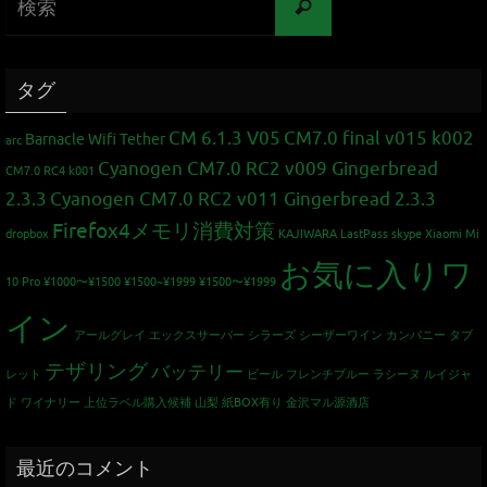
タグ
CM 6.1.3 V05
CM7.0 final v015 k002
Barnacle Wifi Tether
arc
Cyanogen CM7.0 RC2 v009 Gingerbread
CM7.0 RC4 k001
2.3.3
Cyanogen CM7.0 RC2 v011 Gingerbread 2.3.3
Firefox4メモリ消費対策
dropbox
KAJIWARA
LastPass
skype
Xiaomi Mi
お気に入りワ
10 Pro
¥1000〜¥1500
¥1500~¥1999
¥1500〜¥1999
イン
アールグレイ
エックスサーバー
シラーズ
シーザーワイン カンパニー
タブ
テザリング
バッテリー
レット
ビール
フレンチブルー
ラシーヌ
ルイジャ
ド
ワイナリー
上位ラベル購入候補
山梨
紙BOX有り
金沢マル源酒店
最近のコメント