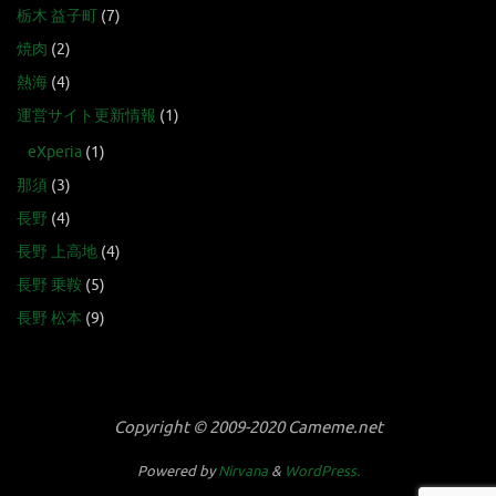
栃木 益子町
(7)
焼肉
(2)
熱海
(4)
運営サイト更新情報
(1)
eXperia
(1)
那須
(3)
長野
(4)
長野 上高地
(4)
長野 乗鞍
(5)
長野 松本
(9)
Copyright © 2009-2020 Cameme.net
Powered by
Nirvana
&
WordPress.