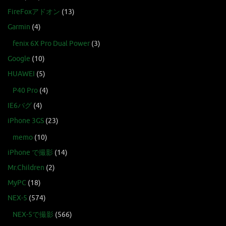
FireFoxアドオン
(13)
Garmin
(4)
fenix 6X Pro Dual Power
(3)
Google
(10)
HUAWEI
(5)
P40 Pro
(4)
IE6バグ
(4)
iPhone 3GS
(23)
memo
(10)
iPhone で撮影
(14)
Mr.Children
(2)
MyPC
(18)
NEX-5
(574)
NEX-5で撮影
(566)