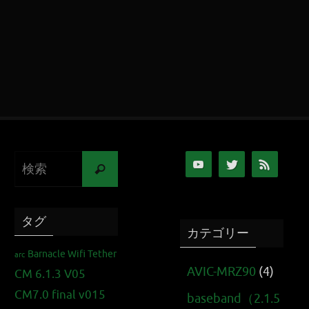
タグ
カテゴリー
Barnacle Wifi Tether
arc
AVIC-MRZ90
(4)
CM 6.1.3 V05
CM7.0 final v015
baseband（2.1.5