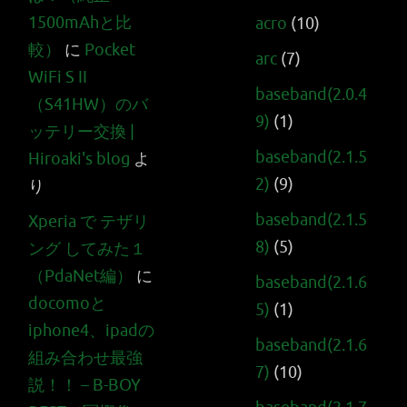
1500mAhと比
acro
(10)
較）
に
Pocket
arc
(7)
WiFi S II
baseband(2.0.4
（S41HW）のバ
9)
(1)
ッテリー交換 |
baseband(2.1.5
Hiroaki's blog
よ
2)
(9)
り
baseband(2.1.5
Xperia で テザリ
8)
(5)
ング してみた１
（PdaNet編）
に
baseband(2.1.6
docomoと
5)
(1)
iphone4、ipadの
baseband(2.1.6
組み合わせ最強
7)
(10)
説！！ – B-BOY