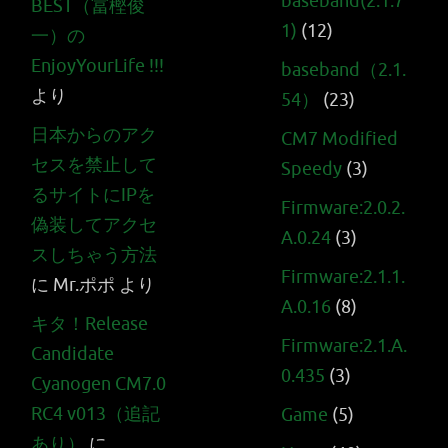
baseband(2.1.7
BEST（冨樫俊
1)
(12)
一）の
EnjoyYourLife !!!
baseband（2.1.
より
54）
(23)
日本からのアク
CM7 Modified
セスを禁止して
Speedy
(3)
るサイトにIPを
Firmware:2.0.2.
偽装してアクセ
A.0.24
(3)
スしちゃう方法
Firmware:2.1.1.
に
Mr.ポポ
より
A.0.16
(8)
キタ！Release
Firmware:2.1.A.
Candidate
0.435
(3)
Cyanogen CM7.0
RC4 v013（追記
Game
(5)
あり）
に