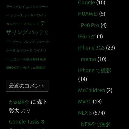
Google
(10)
アールグレイ
エックスサーバ
HUAWEI
(5)
ー
シラーズ
シーザーワイン
テ
カンパニー
タブレット
P40 Pro
(4)
ザリング
バッテリ
IE6バグ
(4)
ー
ビール
フレンチブルー
ラ
iPhone 3GS
(23)
シーヌ
ルイジャド
ワイナリ
memo
(10)
ー
上位ラベル購入候補
山梨
紙BOX有り
金沢マル源酒店
iPhone で撮影
(14)
最近のコメント
Mr.Children
(2)
MyPC
(18)
かめ紹介
に
森下
彰大
より
NEX-5
(574)
Google Tasks を
NEX-5で撮影