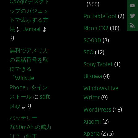
Googleデスクト
(566)
ップのガジェッ
PortableTool
(2)
トで表示する方
Ricoh CX2
(10)
法
に
Jamaal
よ
り
SC-03D
(3)
無料でアメリカ
SEO
(12)
の電話番号を取
Sony Tablet
(1)
得できる
Utsuwa
(4)
「Whistle
Phone」をイン
Windows Live
ストール
に
soft
Writer
(9)
play
より
WordPress
(18)
バッテリー
Xiaomi
(2)
2650mAh の威力
Xperia
(275)
は？（純正