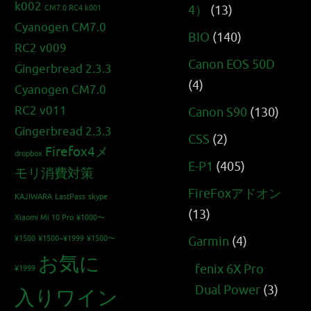
k002
4）
(13)
CM7.0 RC4 k001
Cyanogen CM7.0
BIO
(140)
RC2 v009
Canon EOS 50D
Gingerbread 2.3.3
(4)
Cyanogen CM7.0
RC2 v011
Canon S90
(130)
Gingerbread 2.3.3
CSS
(2)
Firefox4メ
dropbox
E-P1
(405)
モリ消費対策
FireFoxアドオン
KAJIWARA
LastPass
skype
(13)
Xiaomi Mi 10 Pro
¥1000〜
¥1500
¥1500~¥1999
¥1500〜
Garmin
(4)
お気に
fenix 6X Pro
¥1999
Dual Power
(3)
入りワイン