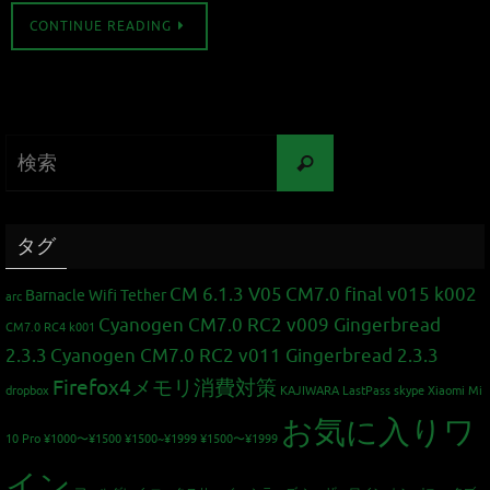
CONTINUE READING
タグ
CM 6.1.3 V05
CM7.0 final v015 k002
Barnacle Wifi Tether
arc
Cyanogen CM7.0 RC2 v009 Gingerbread
CM7.0 RC4 k001
2.3.3
Cyanogen CM7.0 RC2 v011 Gingerbread 2.3.3
Firefox4メモリ消費対策
dropbox
KAJIWARA
LastPass
skype
Xiaomi Mi
お気に入りワ
10 Pro
¥1000〜¥1500
¥1500~¥1999
¥1500〜¥1999
イン