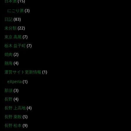
日本酒
(15)
にごり酒
(3)
日記
(83)
未分類
(22)
東京 高尾
(7)
栃木 益子町
(7)
焼肉
(2)
熱海
(4)
運営サイト更新情報
(1)
eXperia
(1)
那須
(3)
長野
(4)
長野 上高地
(4)
長野 乗鞍
(5)
長野 松本
(9)