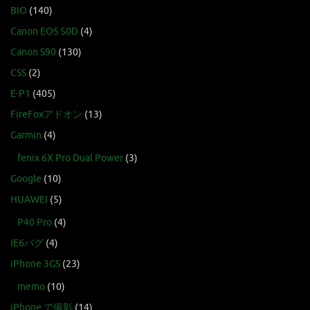
BIO
(140)
Canon EOS 50D
(4)
Canon S90
(130)
CSS
(2)
E-P1
(405)
FireFoxアドオン
(13)
Garmin
(4)
fenix 6X Pro Dual Power
(3)
Google
(10)
HUAWEI
(5)
P40 Pro
(4)
IE6バグ
(4)
iPhone 3GS
(23)
memo
(10)
iPhone で撮影
(14)