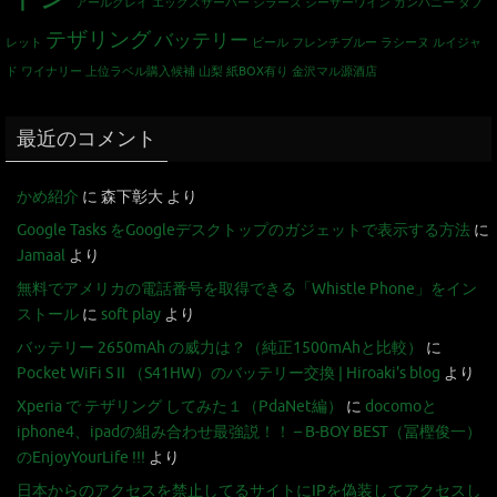
アールグレイ
エックスサーバー
シラーズ
シーザーワイン カンパニー
タブ
テザリング
バッテリー
レット
ビール
フレンチブルー
ラシーヌ
ルイジャ
ド
ワイナリー
上位ラベル購入候補
山梨
紙BOX有り
金沢マル源酒店
最近のコメント
かめ紹介
に
森下彰大
より
Google Tasks をGoogleデスクトップのガジェットで表示する方法
に
Jamaal
より
無料でアメリカの電話番号を取得できる「Whistle Phone」をイン
ストール
に
soft play
より
バッテリー 2650mAh の威力は？（純正1500mAhと比較）
に
Pocket WiFi S II （S41HW）のバッテリー交換 | Hiroaki's blog
より
Xperia で テザリング してみた１（PdaNet編）
に
docomoと
iphone4、ipadの組み合わせ最強説！！ – B-BOY BEST（冨樫俊一）
のEnjoyYourLife !!!
より
日本からのアクセスを禁止してるサイトにIPを偽装してアクセスし