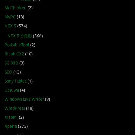
Mr.Children
(2)
MyPC
(18)
NEX-5
(574)
NEX-5で撮影
(566)
PortableTool
(2)
Ricoh CX2
(10)
SC-03D
(3)
SEO
(12)
Sony Tablet
(1)
Utsuwa
(4)
Windows Live Writer
(9)
WordPress
(18)
Xiaomi
(2)
Xperia
(275)