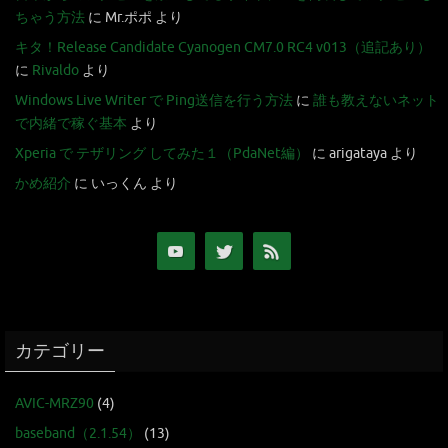
ちゃう方法
に
Mr.ポポ
より
キタ！Release Candidate Cyanogen CM7.0 RC4 v013（追記あり）
に
Rivaldo
より
Windows Live Writer で Ping送信を行う方法
に
誰も教えないネット
で内緒で稼ぐ基本
より
Xperia で テザリング してみた１（PdaNet編）
に
arigataya
より
かめ紹介
に
いっくん
より
カテゴリー
AVIC-MRZ90
(4)
baseband（2.1.54）
(13)