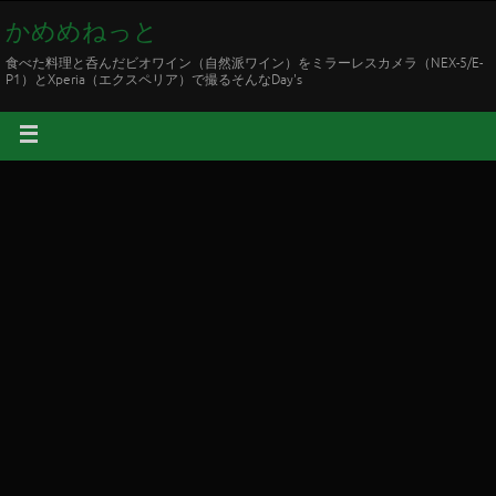
かめめねっと
食べた料理と呑んだビオワイン（自然派ワイン）をミラーレスカメラ（NEX-5/E-
P1）とXperia（エクスペリア）で撮るそんなDay's