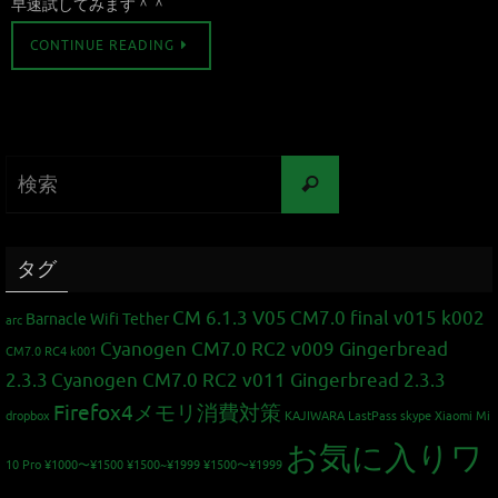
早速試してみます＾＾
CONTINUE READING
タグ
CM 6.1.3 V05
CM7.0 final v015 k002
Barnacle Wifi Tether
arc
Cyanogen CM7.0 RC2 v009 Gingerbread
CM7.0 RC4 k001
2.3.3
Cyanogen CM7.0 RC2 v011 Gingerbread 2.3.3
Firefox4メモリ消費対策
dropbox
KAJIWARA
LastPass
skype
Xiaomi Mi
お気に入りワ
10 Pro
¥1000〜¥1500
¥1500~¥1999
¥1500〜¥1999