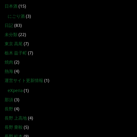
日本酒
(15)
にごり酒
(3)
日記
(83)
未分類
(22)
東京 高尾
(7)
栃木 益子町
(7)
焼肉
(2)
熱海
(4)
運営サイト更新情報
(1)
eXperia
(1)
那須
(3)
長野
(4)
長野 上高地
(4)
長野 乗鞍
(5)
長野 松本
(9)