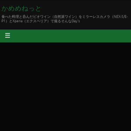
かめめねっと
食べた料理と呑んだビオワイン（自然派ワイン）をミラーレスカメラ（NEX-5/E-
P1）とXperia（エクスペリア）で撮るそんなDay's