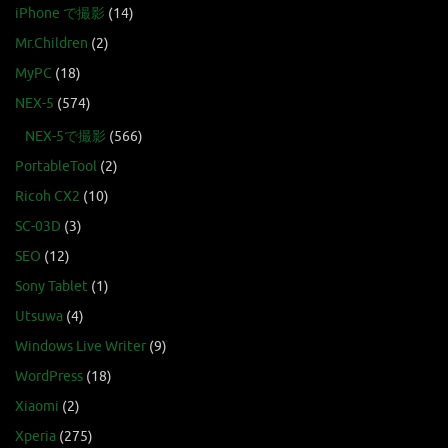
iPhone で撮影
(14)
Mr.Children
(2)
MyPC
(18)
NEX-5
(574)
NEX-5で撮影
(566)
PortableTool
(2)
Ricoh CX2
(10)
SC-03D
(3)
SEO
(12)
Sony Tablet
(1)
Utsuwa
(4)
Windows Live Writer
(9)
WordPress
(18)
Xiaomi
(2)
Xperia
(275)