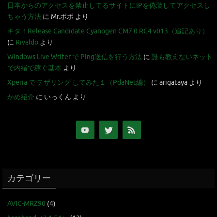
日本からのアクセスを禁止してるサイトにIPを偽装してアクセスし
ちゃう方法
に
Mr.ポポ
より
キタ！Release Candidate Cyanogen CM7.0 RC4 v013（追記あり）
に
Rivaldo
より
Windows Live Writer で Ping送信を行う方法
に
誰も教えないネット
で内緒で稼ぐ基本
より
Xperia で テザリング してみた１（PdaNet編）
に
arigataya
より
かめ紹介
に
いっくん
より
カテゴリー
AVIC-MRZ90
(4)