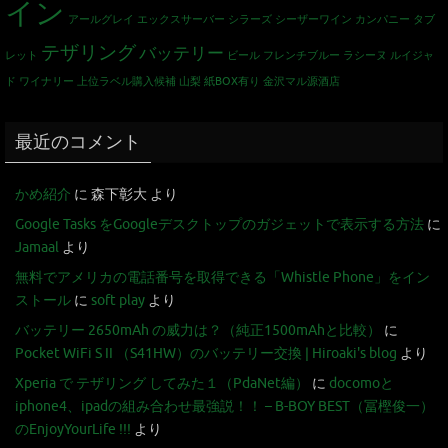
イン
アールグレイ
エックスサーバー
シラーズ
シーザーワイン カンパニー
タブ
テザリング
バッテリー
レット
ビール
フレンチブルー
ラシーヌ
ルイジャ
ド
ワイナリー
上位ラベル購入候補
山梨
紙BOX有り
金沢マル源酒店
最近のコメント
かめ紹介
に
森下彰大
より
Google Tasks をGoogleデスクトップのガジェットで表示する方法
に
Jamaal
より
無料でアメリカの電話番号を取得できる「Whistle Phone」をイン
ストール
に
soft play
より
バッテリー 2650mAh の威力は？（純正1500mAhと比較）
に
Pocket WiFi S II （S41HW）のバッテリー交換 | Hiroaki's blog
より
Xperia で テザリング してみた１（PdaNet編）
に
docomoと
iphone4、ipadの組み合わせ最強説！！ – B-BOY BEST（冨樫俊一）
のEnjoyYourLife !!!
より