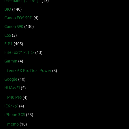
baseband（2.1.54）
(13)
BIO
(140)
Canon EOS 50D
(4)
Canon S90
(130)
CSS
(2)
E-P1
(405)
FireFoxアドオン
(13)
Garmin
(4)
fenix 6X Pro Dual Power
(3)
Google
(10)
HUAWEI
(5)
P40 Pro
(4)
IE6バグ
(4)
iPhone 3GS
(23)
memo
(10)