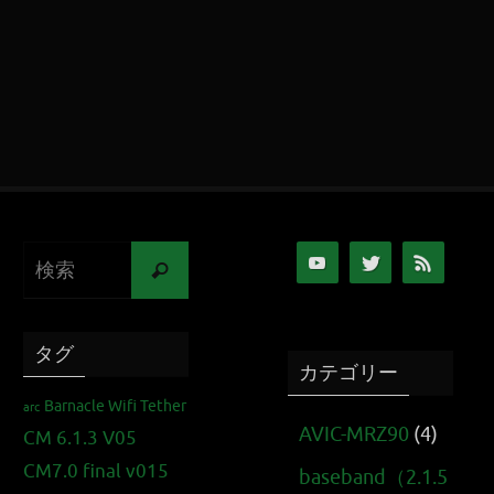
タグ
カテゴリー
Barnacle Wifi Tether
arc
AVIC-MRZ90
(4)
CM 6.1.3 V05
CM7.0 final v015
baseband（2.1.5