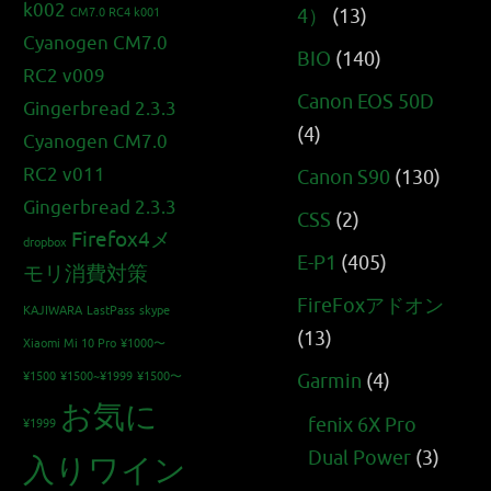
k002
4）
(13)
CM7.0 RC4 k001
Cyanogen CM7.0
BIO
(140)
RC2 v009
Canon EOS 50D
Gingerbread 2.3.3
(4)
Cyanogen CM7.0
RC2 v011
Canon S90
(130)
Gingerbread 2.3.3
CSS
(2)
Firefox4メ
dropbox
E-P1
(405)
モリ消費対策
FireFoxアドオン
KAJIWARA
LastPass
skype
(13)
Xiaomi Mi 10 Pro
¥1000〜
¥1500
¥1500~¥1999
¥1500〜
Garmin
(4)
お気に
fenix 6X Pro
¥1999
Dual Power
(3)
入りワイン