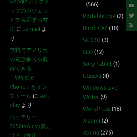
Googleデスクト
(566)
ップのガジェッ
PortableTool
(2)
トで表示する方
Ricoh CX2
(10)
法
に
Jamaal
よ
り
SC-03D
(3)
無料でアメリカ
SEO
(12)
の電話番号を取
Sony Tablet
(1)
得できる
Utsuwa
(4)
「Whistle
Phone」をイン
Windows Live
ストール
に
soft
Writer
(9)
play
より
WordPress
(18)
バッテリー
Xiaomi
(2)
2650mAh の威力
Xperia
(275)
は？（純正