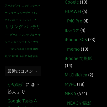
Google
(10)
アールグレイ
エックスサーバ
HUAWEI
(5)
ー
シラーズ
シーザーワイン
テ
カンパニー
タブレット
P40 Pro
(4)
ザリング
バッテリ
IE6バグ
(4)
ー
ビール
フレンチブルー
ラ
iPhone 3GS
(23)
シーヌ
ルイジャド
ワイナリ
memo
(10)
ー
上位ラベル購入候補
山梨
紙BOX有り
金沢マル源酒店
iPhone で撮影
(14)
最近のコメント
Mr.Children
(2)
MyPC
(18)
かめ紹介
に
森下
彰大
より
NEX-5
(574)
Google Tasks を
NEX-5で撮影