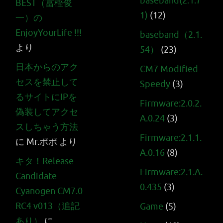
baseband(2.1.7
BEST（冨樫俊
1)
(12)
一）の
EnjoyYourLife !!!
baseband（2.1.
より
54）
(23)
日本からのアク
CM7 Modified
セスを禁止して
Speedy
(3)
るサイトにIPを
Firmware:2.0.2.
偽装してアクセ
A.0.24
(3)
スしちゃう方法
Firmware:2.1.1.
に
Mr.ポポ
より
A.0.16
(8)
キタ！Release
Firmware:2.1.A.
Candidate
0.435
(3)
Cyanogen CM7.0
RC4 v013（追記
Game
(5)
あり）
に