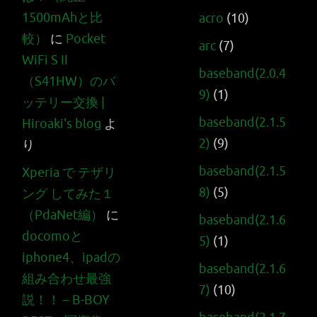
1500mAhと比
acro
(10)
較）
に
Pocket
arc
(7)
WiFi S II
baseband(2.0.4
（S41HW）のバ
9)
(1)
ッテリー交換 |
baseband(2.1.5
Hiroaki's blog
よ
2)
(9)
り
baseband(2.1.5
Xperia で テザリ
8)
(5)
ング してみた１
（PdaNet編）
に
baseband(2.1.6
docomoと
5)
(1)
iphone4、ipadの
baseband(2.1.6
組み合わせ最強
7)
(10)
説！！ – B-BOY