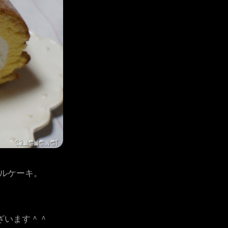
ールケーキ。
ざいます＾＾